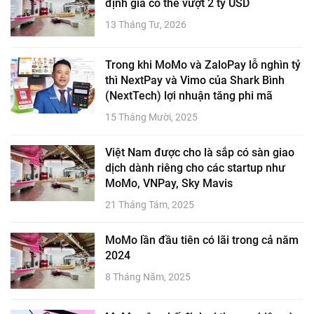
định giá có thể vượt 2 tỷ USD
13 Tháng Tư, 2026
Trong khi MoMo và ZaloPay lỗ nghìn tỷ
thì NextPay và Vimo của Shark Bình
(NextTech) lợi nhuận tăng phi mã
15 Tháng Mười, 2025
Việt Nam được cho là sắp có sàn giao
dịch dành riêng cho các startup như
MoMo, VNPay, Sky Mavis
21 Tháng Tám, 2025
MoMo lần đầu tiên có lãi trong cả năm
2024
8 Tháng Năm, 2025