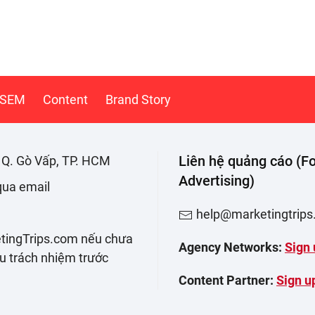
SEM
Content
Brand Story
Liên hệ quảng cáo (Fo
. Q. Gò Vấp, TP. HCM
Advertising)
 qua email
help@marketingtrip
etingTrips.com nếu chưa
Agency Networks:
Sign 
ịu trách nhiệm trước
Content Partner:
Sign u