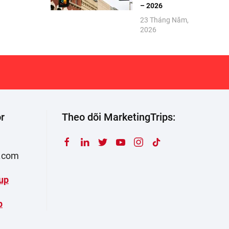
– 2026
23 Tháng Năm,
2026
r
Theo dõi MarketingTrips:
s.com
up
p