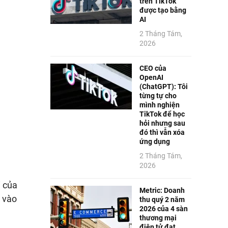
trên TikTok
được tạo bằng
AI
2 Tháng Tám,
2026
CEO của
OpenAI
(ChatGPT): Tôi
từng tự cho
mình nghiện
TikTok để học
hỏi nhưng sau
đó thì vẫn xóa
ứng dụng
2 Tháng Tám,
2026
ị của
Metric: Doanh
ý vào
thu quý 2 năm
2026 của 4 sàn
thương mại
điện tử đạt