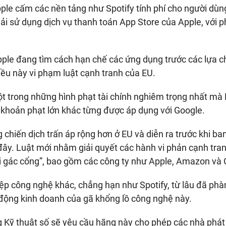
pple cấm các nền tảng như Spotify tính phí cho người dù
ải sử dụng dịch vụ thanh toán App Store của Apple, với ph
Apple đang tìm cách hạn chế các ứng dụng trước các lựa c
iều này vi phạm luật cạnh tranh của EU.
ột trong những hình phạt tài chính nghiêm trọng nhất mà
 khoản phạt lớn khác từng được áp dụng với Google.
chiến dịch trấn áp rộng hơn ở EU và diễn ra trước khi ba
 đây. Luật mới nhằm giải quyết các hành vi phản cạnh tra
i gác cổng”, bao gồm các công ty như Apple, Amazon và 
ệp công nghệ khác, chẳng hạn như Spotify, từ lâu đã phà
 động kinh doanh của gã khổng lồ công nghệ này.
g Kỹ thuật số sẽ yêu cầu hãng này cho phép các nhà phát 