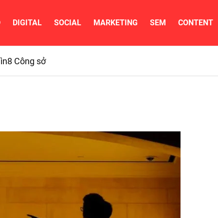
D
DIGITAL
SOCIAL
MARKETING
SEM
CONTENT
ìn
8 Công sở