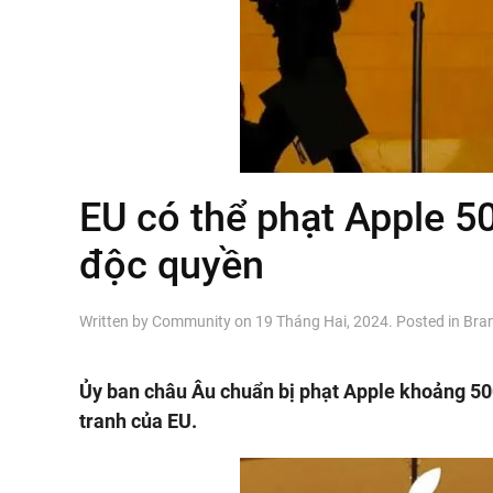
EU có thể phạt Apple 50
độc quyền
Written by
Community
on
19 Tháng Hai, 2024
. Posted in
Bra
Ủy ban châu Âu chuẩn bị phạt Apple khoảng 500
tranh của EU.