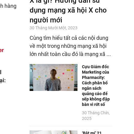
X là gì? Hướng dẫn sử
ch hàng
dụng mạng xã hội X cho
người mới
30 Tháng Mười Một, 2023
Cùng tìm hiểu tất cả các nội dung
về một trong những mạng xã hội
er
lớn nhất toàn cầu đó là mạng xã ...
Cựu Giám đốc
l
Marketing của
Pharmacity:
ại:
Cách phân bổ
ngân sách
quảng cáo để
sếp không đập
bàn vì rớt số
30 Tháng Chín,
2025
‘Bật mí’ 21