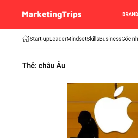
BRAN
Skip to main content
Start-up
Leader
Mindset
Skills
Business
Góc nh
Thẻ:
châu Âu