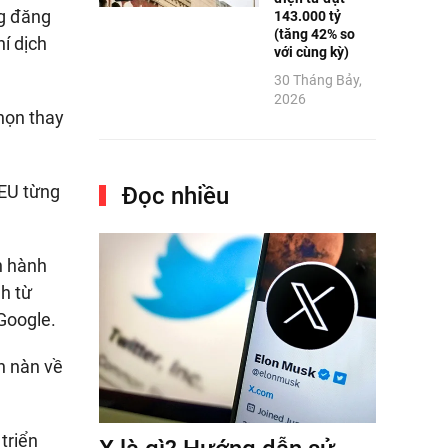
ng đăng
143.000 tỷ
(tăng 42% so
í dịch
với cùng kỳ)
30 Tháng Bảy,
2026
họn thay
 EU từng
Đọc nhiều
n hành
nh từ
Google.
n nàn về
triển