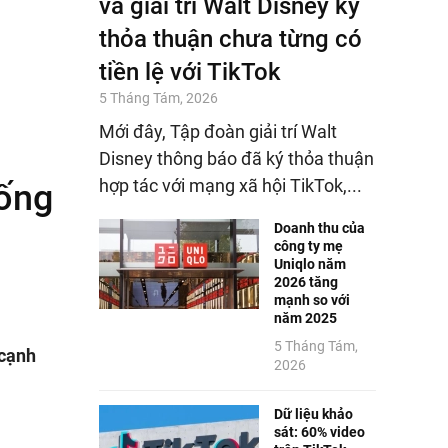
và giải trí Walt Disney ký
thỏa thuận chưa từng có
tiền lệ với TikTok
5 Tháng Tám, 2026
Mới đây, Tập đoàn giải trí Walt
Disney thông báo đã ký thỏa thuận
hợp tác với mạng xã hội TikTok,...
hống
Doanh thu của
công ty mẹ
Uniqlo năm
2026 tăng
mạnh so với
năm 2025
5 Tháng Tám,
 cạnh
2026
Dữ liệu khảo
sát: 60% video