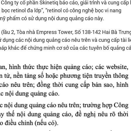
ng ty cổ phần Skinetiq báo cáo, giải trình và cung cấp h
bọc retinol đa lớp”, “retinol có công nghệ bọc vi nang
mỹ phẩm có sử dụng nội dung quảng cáo này.
lầu 2, Tòa nhà Empress Tower, Số 138-142 Hai Bà Trưn
c sử dụng các nội dung quảng cáo nêu trên và cung cấp tài l
 pháp khác để chứng minh cơ sở của các tuyên bố quảng c