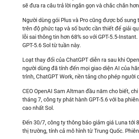
sẽ đưa ra câu trả lời ngắn gọn và chắc chắn hơn
Người dùng gói Plus và Pro cũng được bổ sung 
trên độ phức tạp và số bước cần thiết để giải q
lỗi sai thông tin hơn 68% so với GPT-5.5-Instan
GPT-5.6 Sol từ tuần này.
Loạt thay đổi của ChatGPT diễn ra sau khi Ope
người dùng đã tính đến mọi giao diện AI của hã
trình, ChatGPT Work, nền tảng cho phép người 
CEO OpenAI Sam Altman đầu năm cho biết, chi p
tháng 7, công ty phát hành GPT-5.6 với ba phiên
cao nhất Sol.
Đến 30/7, công ty thông báo giảm giá Luna tới 
thị trường, tính cả mô hình từ Trung Quốc. Phiê