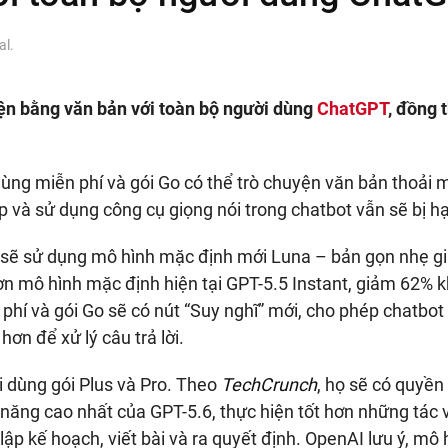
al
.
yện bằng văn bản với toàn bộ người dùng
ChatGPT
, đồng 
ùng miễn phí và gói Go có thể trò chuyện văn bản thoải m
ệp và sử dụng công cụ giọng nói trong chatbot vẫn sẽ bị h
g sẽ sử dụng mô hình mặc định mới Luna – bản gọn nhẹ gi
ơn mô hình mặc định hiện tại GPT-5.5 Instant, giảm 62% 
 phí và gói Go sẽ có nút “Suy nghĩ” mới, cho phép chatbot t
ơn để xử lý câu trả lời.
i dùng gói Plus và Pro. Theo
TechCrunch
, họ sẽ có quyền
 năng cao nhất của GPT-5.6, thực hiện tốt hơn những tác
 lập kế hoạch, viết bài và ra quyết định. OpenAI lưu ý, mô