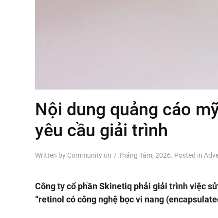
Nội dung quảng cáo mỹ
yêu cầu giải trình
Written by
Community
on
7 Tháng Tám, 2026
. Posted in
Adve
Công ty cổ phần Skinetiq phải giải trình việc s
“retinol có công nghệ bọc vi nang (encapsulate