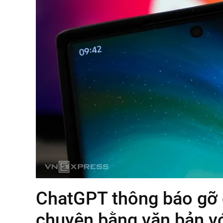
ChatGPT thông báo gỡ g
chuyện bằng văn bản v