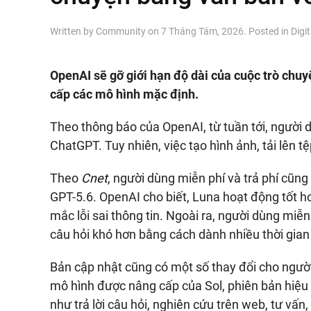
Written by
Community
on
7 Tháng Tám, 2026
. Posted in
Digit
OpenAI sẽ gỡ giới hạn độ dài của cuộc trò chu
cấp các mô hình mặc định.
Theo thông báo của OpenAI, từ tuần tới, người d
ChatGPT. Tuy nhiên, việc tạo hình ảnh, tải lên t
Theo
Cnet
, người dùng miễn phí và trả phí cũn
GPT-5.6. OpenAI cho biết, Luna hoạt động tốt h
mắc lỗi sai thông tin. Ngoài ra, người dùng miễn
câu hỏi khó hơn bằng cách dành nhiều thời gian h
Bản cập nhật cũng có một số thay đổi cho ngườ
mô hình được nâng cấp của Sol, phiên bản hiệu
như trả lời câu hỏi, nghiên cứu trên web, tư vấn,