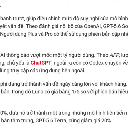
.
thanh trượt, giúp điều chỉnh mức độ suy nghĩ của mô hìn
uyết vấn đề. Theo đánh giá nội bộ của OpenAI, GPT-5.6 So
t. Người dùng Plus và Pro có thể sử dụng phiên bản cập nh
nAI thông báo vượt mốc một tỷ người dùng. Theo
AFP
, lư
ng, chủ yếu là
ChatGPT
, ngoài ra còn có Codex chuyên về
dùng truy cập các ứng dụng bên ngoài.
hí đang trở thành vấn đề ngày càng lớn với khách hàng
 bản, trong đó Luna có giá bằng 1/5 so với phiên bản hiệ
80%, đưa nó trở thành một trong những mô hình tiên tiến 
n bản tầm trung, GPT-5.6 Terra, cũng giảm giá 20%.