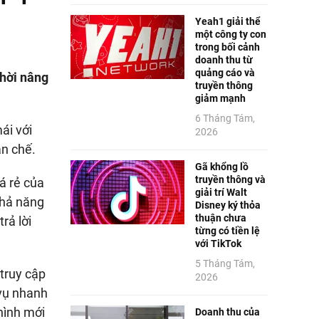
Yeah1 giải thể
một công ty con
trong bối cảnh
doanh thu từ
quảng cáo và
thời nâng
truyền thông
giảm mạnh
6 Tháng Tám,
ái với
2026
ạn chế.
Gã khổng lồ
truyền thông và
á rẻ của
giải trí Walt
khả năng
Disney ký thỏa
thuận chưa
rả lời
từng có tiền lệ
với TikTok
5 Tháng Tám,
 truy cập
2026
 vụ nhanh
 hình mới
Doanh thu của