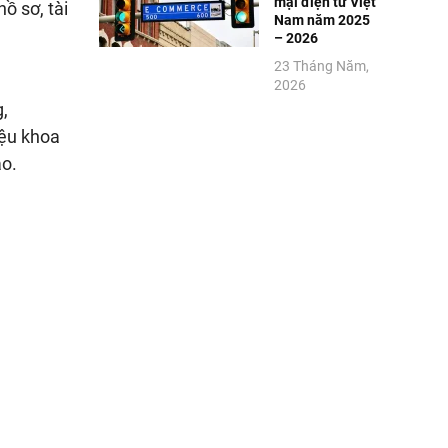
mại điện tử Việt
ồ sơ, tài
Nam năm 2025
– 2026
23 Tháng Năm,
2026
g,
iệu khoa
áo.