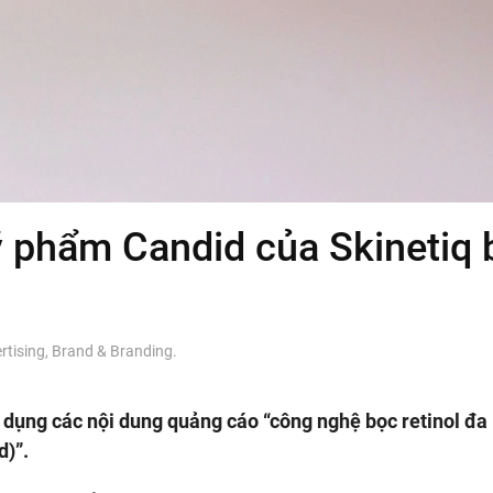
 phẩm Candid của Skinetiq 
rtising
,
Brand & Branding
.
ử dụng các nội dung quảng cáo “công nghệ bọc retinol đa 
d)”.