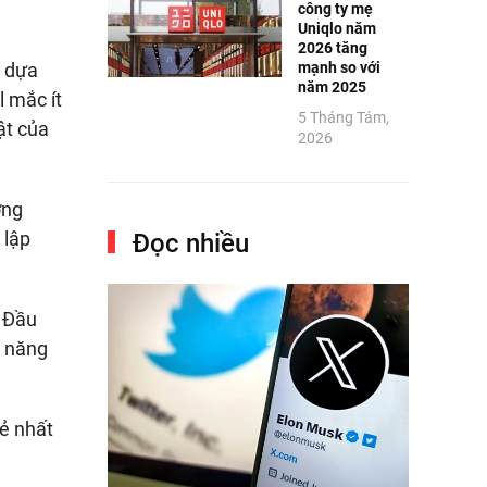
công ty mẹ
Uniqlo năm
2026 tăng
h dựa
mạnh so với
năm 2025
l mắc ít
5 Tháng Tám,
ật của
2026
ợng
 lập
Đọc nhiều
. Đầu
u năng
rẻ nhất