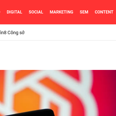
D
DIGITAL
SOCIAL
MARKETING
SEM
CONTENT
ìn
8 Công sở