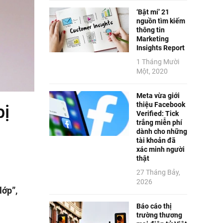
‘Bật mí’ 21
nguồn tìm kiếm
thông tin
Marketing
Insights Report
1 Tháng Mười
Một, 2020
Meta vừa giới
thiệu Facebook
bị
Verified: Tick
trắng miễn phí
dành cho những
tài khoản đã
xác minh người
thật
27 Tháng Bảy,
2026
lớp”,
Báo cáo thị
trường thương