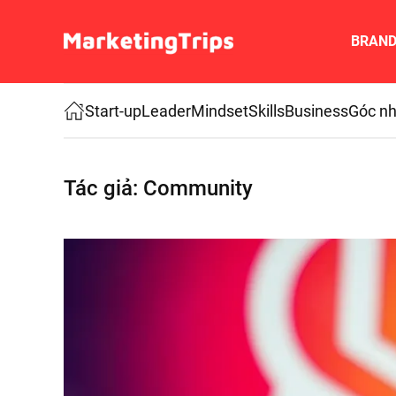
BRAN
Skip to main content
Start-up
Leader
Mindset
Skills
Business
Góc nh
Tác giả:
Community