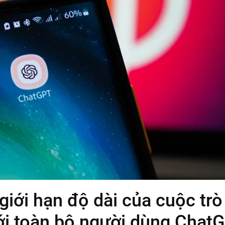
iới hạn độ dài của cuộc trò
ới toàn bộ người dùng Chat