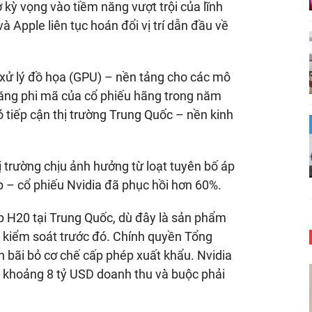
kỳ vọng vào tiềm năng vượt trội của lĩnh
 Apple liên tục hoán đổi vị trí dẫn đầu về
ip xử lý đồ họa (GPU) – nền tảng cho các mô
tăng phi mã của cổ phiếu hãng trong năm
ó tiếp cận thị trường Trung Quốc – nền kinh
ị trường chịu ảnh hưởng từ loạt tuyên bố áp
 – cổ phiếu Nvidia đã phục hồi hơn 60%.
p H20 tại Trung Quốc, dù đây là sản phẩm
h kiểm soát trước đó. Chính quyền Tổng
bãi bỏ cơ chế cấp phép xuất khẩu. Nvidia
ất khoảng
8 tỷ USD
doanh thu và buộc phải