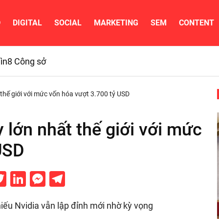
D
DIGITAL
SOCIAL
MARKETING
SEM
CONTENT
ìn
8 Công sở
 thế giới với mức vốn hóa vượt 3.700 tỷ USD
y lớn nhất thế giới với mức
USD
acebook
Twitter
LinkedIn
Messenger
Telegram
iếu Nvidia vẫn lập đỉnh mới nhờ kỳ vọng