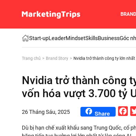
BRAN
Skip to main content
Start-up
Leader
Mindset
Skills
Business
Góc nh
Trang chủ
Brand Story
Nvidia trở thành công ty lớn nhất
Nvidia trở thành công t
vốn hóa vượt 3.700 tỷ 
F
26 Tháng Sáu, 2025
Share
Dù bị hạn chế xuất khẩu sang Trung Quốc, cổ ph
hãng tiếp tục hưởng lợi lớn nhất từ làn sóng AI.