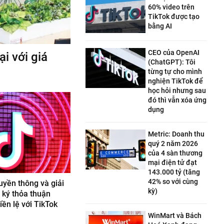
60% video trên
TikTok được tạo
bằng AI
CEO của OpenAI
i với giá
(ChatGPT): Tôi
từng tự cho mình
nghiện TikTok để
học hỏi nhưng sau
đó thì vẫn xóa ứng
dụng
Metric: Doanh thu
quý 2 năm 2026
của 4 sàn thương
mại điện tử đạt
143.000 tỷ (tăng
42% so với cùng
uyền thông và giải
kỳ)
y ký thỏa thuận
iền lệ với TikTok
WinMart và Bách