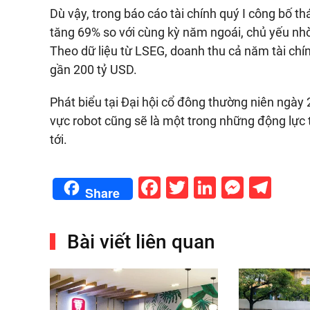
Dù vậy, trong báo cáo tài chính quý I công bố t
tăng 69% so với cùng kỳ năm ngoái, chủ yếu nh
Theo dữ liệu từ LSEG, doanh thu cả năm tài chí
gần
200 tỷ USD
.
Phát biểu tại Đại hội cổ đông thường niên ngày 
vực robot cũng sẽ là một trong những động lực 
tới.
Facebook
Twitter
LinkedIn
Messe
Tel
Share
Bài viết liên quan