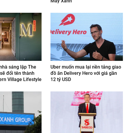
Máy Xanh
 nhà sáng lập The
Uber muốn mua lại nền tảng giao
sẽ đổi tên thành
đồ ăn Delivery Hero với giá gần
rn Village Lifestyle
12 tỷ USD