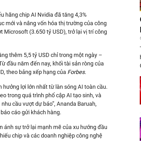
ếu hãng chip AI Nvidia đã tăng 4,3%
ục mới và nâng vốn hóa thị trường của công
t Microsoft (
3.650 tỷ USD
), trở lại vị trí công
tăng thêm
5,5 tỷ USD
chỉ trong một ngày –
Từ đầu năm đến nay, khối tài sản ròng của
SD
, theo bảng xếp hạng của
Forbes.
ên hưởng lợi lớn nhất từ làn sóng AI toàn cầu.
o trong quá trình phổ cập AI tạo sinh, và
i nhu cầu vượt dự báo”, Ananda Baruah,
g báo cáo gửi khách hàng.
ản ánh sự trở lại mạnh mẽ của xu hướng đầu
 phiếu chip và các doanh nghiệp công nghệ