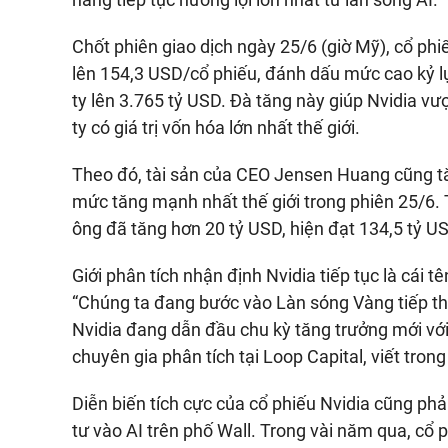
Chốt phiên giao dịch ngày 25/6 (giờ Mỹ), cổ phi
lên
154,3 USD
/cổ phiếu, đánh dấu mức cao kỷ l
ty lên
3.765 tỷ USD
. Đà tăng này giúp Nvidia vượ
ty có giá trị vốn hóa lớn nhất thế giới.
Theo đó, tài sản của CEO Jensen Huang cũng 
mức tăng mạnh nhất thế giới trong phiên 25/6. 
ông đã tăng hơn
20 tỷ USD
, hiện đạt
134,5 tỷ U
Giới phân tích nhận định Nvidia tiếp tục là cái t
“Chúng ta đang bước vào Làn sóng Vàng tiếp the
Nvidia đang dẫn đầu chu kỳ tăng trưởng mới vớ
chuyên gia phân tích tại Loop Capital, viết tron
Diễn biến tích cực của cổ phiếu Nvidia cũng ph
tư vào AI trên phố Wall. Trong vài năm qua, cổ