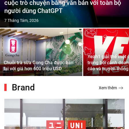
cuộc trò chuyện bằng văn bản với toàn bộ
người dùng ChatGPT
7 Tháng Tám, 2026
Yeah1 giải thể một 
Chuỗi trà sữa Gong Cha được bán
trong bối cảnh doan
lại với giá hơn 600 triệu USD
cáo và truyền thôn
Brand
Xem thêm