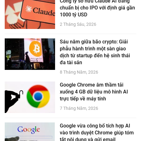
Công ty sở hữu Claude AI đang
chuẩn bị cho IPO với định giá gần
1000 tỷ USD
2 Tháng Sáu, 2026
Sáu năm giữa bão crypto: Giải
phẫu hành trình một sàn giao
dịch từ startup đến hệ sinh thái
đa tài sản
8 Tháng Năm, 2026
Google Chrome âm thầm tải
xuống 4 GB dữ liệu mô hình AI
trực tiếp về máy tính
7 Tháng Năm, 2026
Google vừa công bố tích hợp AI
vào trình duyệt Chrome giúp tóm
tắt nội dung và gửi email