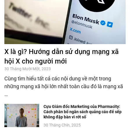
X là gì? Hướng dẫn sử dụng mạng xã
hội X cho người mới
30 Tháng Mười Một, 2023
Cùng tìm hiểu tất cả các nội dung về một trong
những mạng xã hội lớn nhất toàn cầu đó là mạng xã
…
Cựu Giám đốc Marketing của Pharmacity:
Cách phân bổ ngân sách quảng cáo để sếp
không đập bàn vì rớt số
30 Tháng Chín, 2025