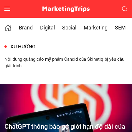
Skip to main content
Brand
Digital
Social
Marketing
SEM
XU HƯỚNG
Nhà sách Phương Nam đóng cửa nhà sách đã tồn tại 44 năm
ChatGPT thông báo gỡ giới hạn độ dài của