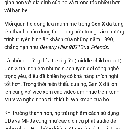
gian hơn với gia đình của họ và tương tác nhiều hơn
với bạn bè.
Mối quan hệ đồng lứa mạnh mẽ trong
Gen X
đã tăng
lên thành chân dung tình bằng hữu trong các chương
trình truyền hình ăn khách của những năm 1990,
chẳng hạn như
Beverly Hills 90210
và
Friends.
Là nhóm những đứa trẻ ở giữa (middle-child cohort),
Gen X trải nghiệm những sự chuyển đổi công nghệ
trọng yếu, điều đã khiến họ có khả năng thích nghi
tốt hơn. Trong thời niên thiếu của họ, Gen X đã lớn
lên cùng với việc xem các video âm nhạc trên kênh
MTV và nghe nhạc từ thiết bị Walkman của họ.
Khi trưởng thành hơn, họ trải nghiệm cách sử dụng
CDs và MP3s cũng như các dịch vụ phát audio để
nghe nhạc. Họ chứng kiến sự tăng lên và thoái trào