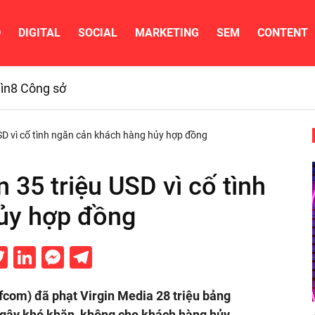
D
DIGITAL
SOCIAL
MARKETING
SEM
CONTENT
ìn
8 Công sở
USD vì cố tình ngăn cản khách hàng hủy hợp đồng
n 35 triệu USD vì cố tình
ủy hợp đồng
acebook
Twitter
LinkedIn
Messenger
Telegram
fcom) đã phạt Virgin Media 28 triệu bảng
c gây khó khăn, không cho khách hàng hủy