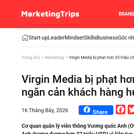
BRAN
Skip to main content
Start-up
Leader
Mindset
Skills
Business
Góc nh
Trang chủ
Marketing
Virgin Media bị phạt hơn 35 triệu 
Virgin Media bị phạt hơ
ngăn cản khách hàng h
F
16 Tháng Bảy, 2026
Share
Cơ quan quản lý viễn thông Vương quốc Anh (O
Anh (tương đương hơn 37 triệu USD) vì liên tụ