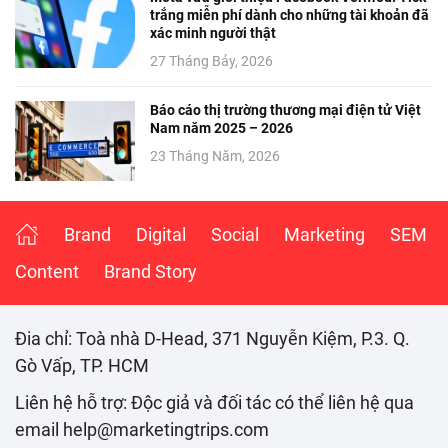
trắng miễn phí dành cho những tài khoản đã
xác minh người thật
27 Tháng Bảy, 2026
Báo cáo thị trường thương mại điện tử Việt
Nam năm 2025 – 2026
23 Tháng Năm, 2026
Brand
Digital
Social
Marketing
SEM
Content
Brand Story
Đia chỉ: Toà nhà D-Head, 371 Nguyễn Kiệm, P.3. Q.
Gò Vấp, TP. HCM
Liên hệ hỗ trợ: Độc giả và đối tác có thể liên hệ qua
email help@marketingtrips.com