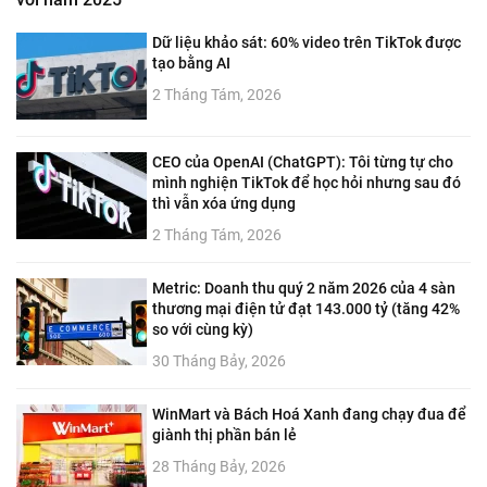
Dữ liệu khảo sát: 60% video trên TikTok được
tạo bằng AI
2 Tháng Tám, 2026
CEO của OpenAI (ChatGPT): Tôi từng tự cho
mình nghiện TikTok để học hỏi nhưng sau đó
thì vẫn xóa ứng dụng
2 Tháng Tám, 2026
Metric: Doanh thu quý 2 năm 2026 của 4 sàn
thương mại điện tử đạt 143.000 tỷ (tăng 42%
so với cùng kỳ)
30 Tháng Bảy, 2026
WinMart và Bách Hoá Xanh đang chạy đua để
giành thị phần bán lẻ
28 Tháng Bảy, 2026