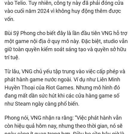
vào Telio. Tuy nhiên, công ty này đã phải đóng cửa
vào cuối năm 2024 vì không huy động thêm được
vốn.
Bùi Sỹ Phong cho biết đây là lần đầu tiên VNG hỗ trợ
một game nội địa ở quy mô này. Đặc biệt, studio vẫn
giữ toàn quyền kiểm soát sáng tạo và quyền sở hữu
trí tuệ.
Từ lâu, VNG chủ yếu tập trung vào việc cấp phép và
phát hành game nước ngoài. Ví dụ như Liên Minh
Huyền Thoại của Riot Games. Nhưng mô hình đó
đang mất dần sức hút khi các cửa hàng game số
như Steam ngày càng phổ biến.
Phong nói, VNG nhận ra rằng: “Việc phát hành vẫn
còn hiệu quả hôm nay, nhưng theo thời gian, nó sẽ
ngày càng ít quan trọng hơn. Điều họ cần bây giờ là