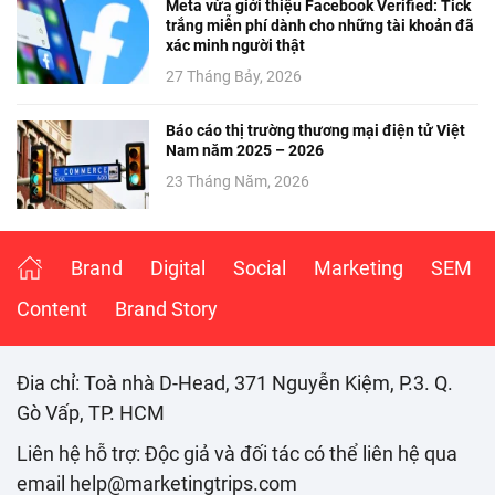
Meta vừa giới thiệu Facebook Verified: Tick
trắng miễn phí dành cho những tài khoản đã
xác minh người thật
27 Tháng Bảy, 2026
Báo cáo thị trường thương mại điện tử Việt
Nam năm 2025 – 2026
23 Tháng Năm, 2026
Brand
Digital
Social
Marketing
SEM
Content
Brand Story
Đia chỉ: Toà nhà D-Head, 371 Nguyễn Kiệm, P.3. Q.
Gò Vấp, TP. HCM
Liên hệ hỗ trợ: Độc giả và đối tác có thể liên hệ qua
email help@marketingtrips.com