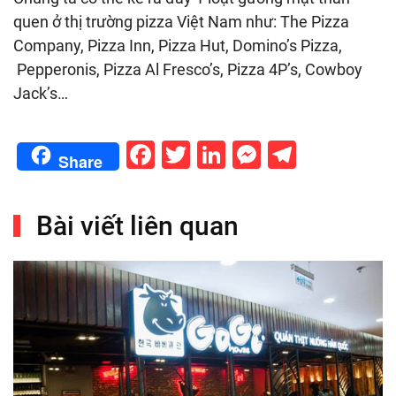
quen ở thị trường pizza Việt Nam như: The Pizza
Company, Pizza Inn, Pizza Hut, Domino’s Pizza,
Pepperonis, Pizza Al Fresco’s, Pizza 4P’s, Cowboy
Jack’s…
Facebook
Twitter
LinkedIn
Messenge
Telegr
Share
Bài viết liên quan