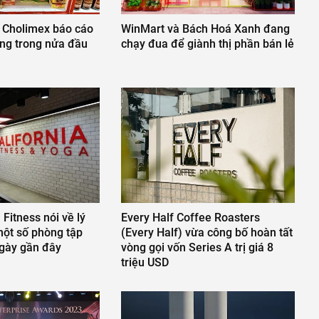
 Cholimex báo cáo
WinMart và Bách Hoá Xanh đang
ng trong nửa đầu
chạy đua để giành thị phần bán lẻ
 Fitness nói về lý
Every Half Coffee Roasters
ột số phòng tập
(Every Half) vừa công bố hoàn tất
gày gần đây
vòng gọi vốn Series A trị giá 8
triệu USD