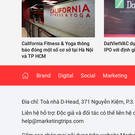
California Fitness & Yoga thông
DatVietVAC dự
báo đóng một số cơ sở tại Hà Nội
IPO với định g
và TP HCM
Brand
Digital
Social
Marketing
Đia chỉ: Toà nhà D-Head, 371 Nguyễn Kiệm, P.3
Liên hệ hỗ trợ: Độc giả và đối tác có thể liên hệ
help@marketingtrips.com