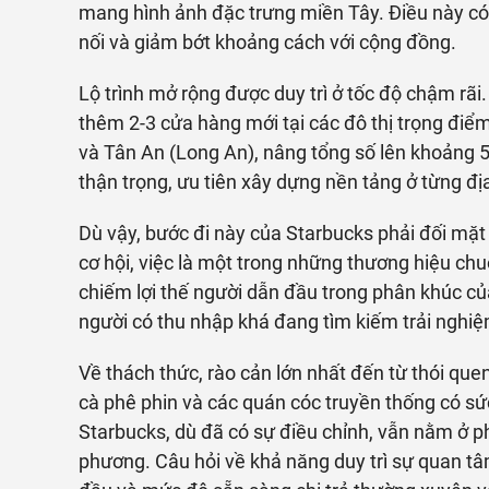
mang hình ảnh đặc trưng miền Tây. Điều này có
nối và giảm bớt khoảng cách với cộng đồng.
Lộ trình mở rộng được duy trì ở tốc độ chậm rã
thêm 2-3 cửa hàng mới tại các đô thị trọng điể
và Tân An (Long An), nâng tổng số lên khoảng 5
thận trọng, ưu tiên xây dựng nền tảng ở từng đ
Dù vậy, bước đi này của Starbucks phải đối mặt 
cơ hội, việc là một trong những thương hiệu chu
chiếm lợi thế người dẫn đầu trong phân khúc c
người có thu nhập khá đang tìm kiếm trải nghi
Về thách thức, rào cản lớn nhất đến từ thói que
cà phê phin và các quán cóc truyền thống có s
Starbucks, dù đã có sự điều chỉnh, vẫn nằm ở ph
phương. Câu hỏi về khả năng duy trì sự quan t