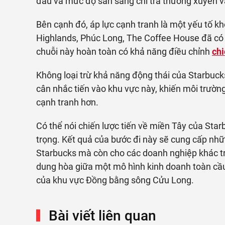
đầu và mức độ sẵn sàng chi trả thường xuyên v
Bên cạnh đó, áp lực cạnh tranh là một yếu tố k
Highlands, Phúc Long, The Coffee House đã có 
chuỗi này hoàn toàn có khả năng điều chỉnh
chi
Không loại trừ khả năng động thái của Starbuck
cân nhắc tiến vào khu vực này, khiến môi trườn
cạnh tranh hơn.
Có thể nói chiến lược tiến về miền Tây của Star
trọng. Kết quả của bước đi này sẽ cung cấp những
Starbucks mà còn cho các doanh nghiệp khác 
dung hòa giữa một mô hình kinh doanh toàn cầu 
của khu vực Đồng bằng sông Cửu Long.
Bài viết liên quan