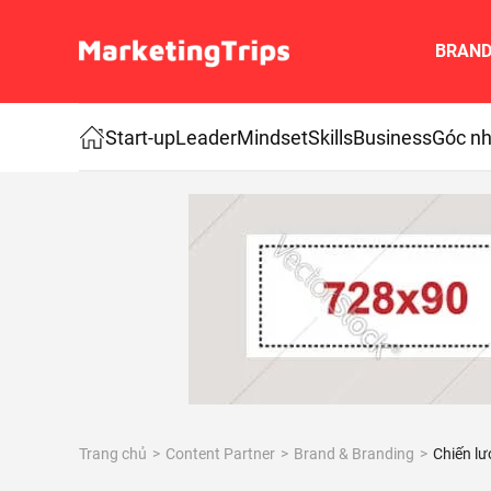
BRAN
Skip to main content
Start-up
Leader
Mindset
Skills
Business
Góc nh
Trang chủ
Content Partner
Brand & Branding
Chiến lư