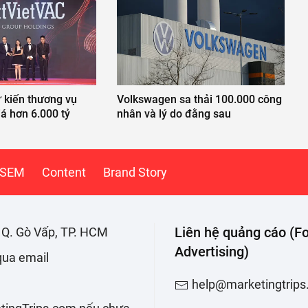
 kiến thương vụ
Volkswagen sa thải 100.000 công
iá hơn 6.000 tỷ
nhân và lý do đằng sau
SEM
Content
Brand Story
Liên hệ quảng cáo (Fo
. Q. Gò Vấp, TP. HCM
Advertising)
 qua email
help@marketingtrip