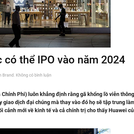
 có thể IPO vào năm 2024
ở
in
Brand
.
Không có bình luận
Huawei
của
Trung
hính Phi) luôn khẳng định rằng gã khổng lồ viễn thông
Quốc
y giao dịch đại chúng mà thay vào đó họ sẽ tập trung làm
có
thể
ối cảnh mới về kinh tế và cả chính trị cho thấy Huawei c
IPO
vào
năm
2024