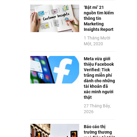
‘Bật mí’ 21
nguồn tìm kiếm
thông tin
Marketing
Insights Report
1 Tháng Mười
Một, 2020
Meta vừa giới
thiệu Facebook
Verified: Tick
trắng miễn phí
dành cho những
tài khoản đã
xác minh người
thật
27 Tháng Bảy,
2026
Báo cáo thị
trường thương