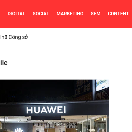
D
DIGITAL
SOCIAL
MARKETING
SEM
CONTENT
ìn
8 Công sở
ile