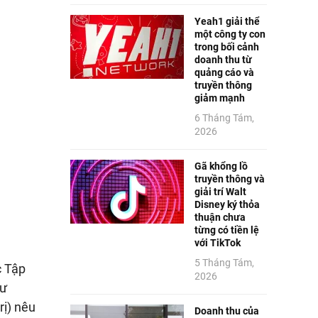
Yeah1 giải thể
một công ty con
trong bối cảnh
doanh thu từ
quảng cáo và
truyền thông
giảm mạnh
6 Tháng Tám,
2026
Gã khổng lồ
truyền thông và
giải trí Walt
Disney ký thỏa
thuận chưa
từng có tiền lệ
với TikTok
5 Tháng Tám,
c Tập
2026
hư
rị) nêu
Doanh thu của