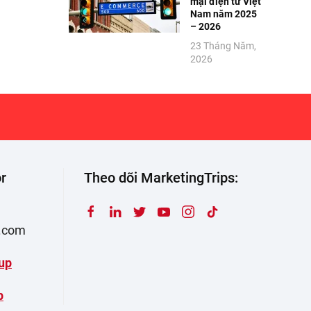
mại điện tử Việt
Nam năm 2025
– 2026
23 Tháng Năm,
2026
r
Theo dõi MarketingTrips:
s.com
up
p