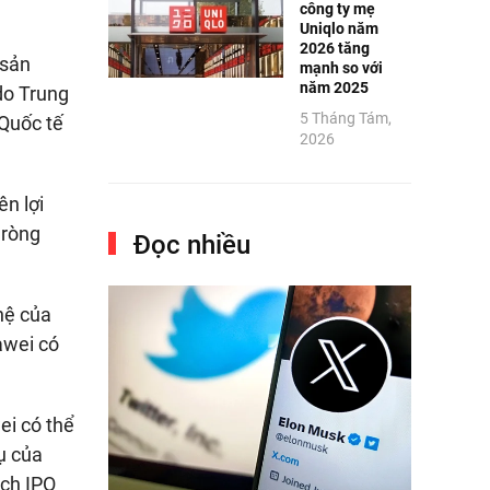
công ty mẹ
Uniqlo năm
2026 tăng
 sản
mạnh so với
năm 2025
do Trung
5 Tháng Tám,
 Quốc tế
2026
n lợi
 ròng
Đọc nhiều
hệ của
awei có
ei có thể
ụ của
ch IPO