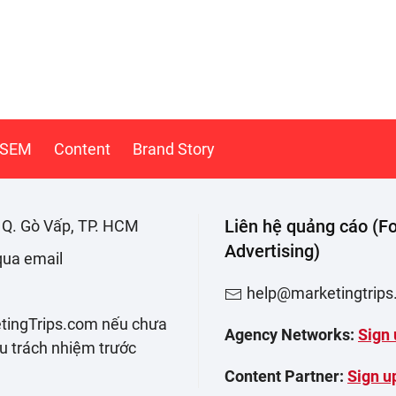
SEM
Content
Brand Story
Liên hệ quảng cáo (Fo
. Q. Gò Vấp, TP. HCM
Advertising)
 qua email
help@marketingtrip
etingTrips.com nếu chưa
Agency Networks:
Sign 
ịu trách nhiệm trước
Content Partner:
Sign u