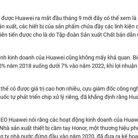
o được Huawei ra mắt đầu tháng 9 mới đây có thể xem là
n xuất, các hiết bị của sản phẩm chứa đầy các linh kiện 
tiên tiến được cho là do Tập đoàn Sản xuất Chất bán dẫn
 hình kinh doanh của Huawei cũng không mấy khả quan. Biê
% năm 2018 xuống dưới 7% vào năm 2022, khi lợi nhuận
 thể có được giá trị cao hơn nhiều, cựu giám đốc công ng
ốc tự phát triển chip xử lý riêng, đã khẳng định rằng Hu
CEO Huawei nói rằng các hoạt động kinh doanh của Huaw
 Nhà sản xuất thiết bị cầm tay Honor, một thương hiệu ph
g ty nhà nước đứng đầu vào năm 2020, đã đưa ra kế hoạ