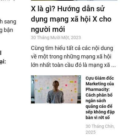
X là gì? Hướng dẫn sử
dụng mạng xã hội X cho
nh sang
người mới
g bận
30 Tháng Mười Một, 2023
Cùng tìm hiểu tất cả các nội dung
l
về một trong những mạng xã hội
ại:
lớn nhất toàn cầu đó là mạng xã ...
Cựu Giám đốc
Marketing của
Pharmacity:
Cách phân bổ
ngân sách
quảng cáo để
sếp không đập
bàn vì rớt số
30 Tháng Chín,
2025