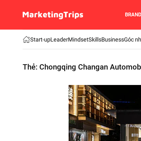
BRAN
Skip to main content
Start-up
Leader
Mindset
Skills
Business
Góc nh
Thẻ:
Chongqing Changan Automob