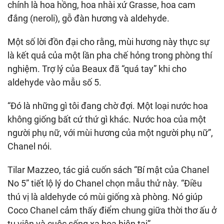
chính là hoa hồng, hoa nhài xứ Grasse, hoa cam
đắng (neroli), gỗ đàn hương và aldehyde.
Một số lời đồn đại cho rằng, mùi hương này thực sự
là kết quả của một lần pha chế hỏng trong phòng thí
nghiệm. Trợ lý của Beaux đã “quá tay” khi cho
aldehyde vào mẫu số 5.
“Đó là những gì tôi đang chờ đợi. Một loại nước hoa
không giống bất cứ thứ gì khác. Nước hoa của một
người phụ nữ, với mùi hương của một người phụ nữ”,
Chanel nói.
Tilar Mazzeo, tác giả cuốn sách “Bí mật của Chanel
No 5” tiết lộ lý do Chanel chọn mẫu thử này. “Điều
thú vị là aldehyde có mùi giống xà phòng. Nó giúp
Coco Chanel cảm thấy điểm chung giữa thời thơ ấu ở
tu viện và cuộc sống xa hoa hiện tại”.