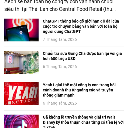
Aeon sẽ bán toàn bộ công ty con vận hành chuỗi
siêu thị tại Thái Lan cho Central Food Retail (thu…
ChatGPT thông báo gỡ giới hạn độ dài của
cuộc trò chuyện bằng văn bản với toàn bộ
người dùng ChatGPT
7 Tháng Tám, 2026
Chuỗi trà sữa Gong Cha được bán lại với giá
hơn 600 triệu USD
6 Tháng Tám, 2026
Yeah1 giải thể một công ty con trong bối
cảnh doanh thu từ quảng cáo và truyền
thông giảm mạnh
6 Tháng Tám, 2026
Gã khổng lồ truyền thông và giải trí Walt
Disney ký thỏa thuận chưa từng có tiền lệ với
TikTok