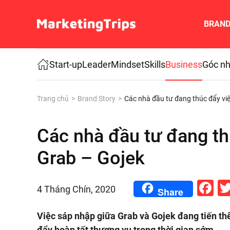
BRAN
Skip to main content
Start-up
Leader
Mindset
Skills
Business
Góc nh
Trang chủ
Brand Story
Các nhà đầu tư đang thúc đẩy vi
Các nhà đầu tư đang th
Grab – Gojek
F
4 Tháng Chín, 2020
Share
Việc sáp nhập giữa Grab và Gojek đang tiến th
đẩy hoàn tất thương vụ trong thời gian sớm.