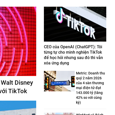
CEO của OpenAI (ChatGPT): Tôi
từng tự cho mình nghiện TikTok
để học hỏi nhưng sau đó thì vẫn
xóa ứng dụng
Metric: Doanh thu
quý 2 năm 2026
í Walt Disney
của 4 sàn thương
mại điện tử đạt
với TikTok
143.000 tỷ (tăng
42% so với cùng
kỳ)