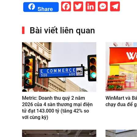
Facebook
Twitter
LinkedIn
Messe
Tel
Share
Bài viết liên quan
Metric: Doanh thu quý 2 năm
WinMart và B
2026 của 4 sàn thương mại điện
chạy đua để g
tử đạt 143.000 tỷ (tăng 42% so
với cùng kỳ)