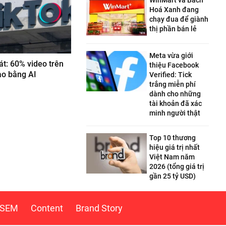
WinMart và Bách
Hoá Xanh đang
chạy đua để giành
thị phần bán lẻ
Meta vừa giới
át: 60% video trên
thiệu Facebook
ạo bằng AI
Verified: Tick
trắng miễn phí
dành cho những
tài khoản đã xác
minh người thật
Top 10 thương
hiệu giá trị nhất
Việt Nam năm
2026 (tổng giá trị
gần 25 tỷ USD)
SEM
Content
Brand Story