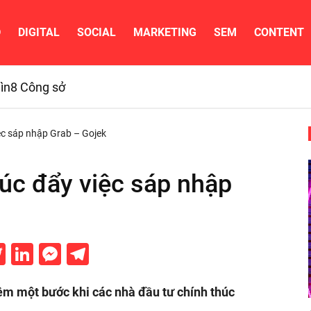
D
DIGITAL
SOCIAL
MARKETING
SEM
CONTENT
ìn
8 Công sở
ệc sáp nhập Grab – Gojek
úc đẩy việc sáp nhập
acebook
Twitter
LinkedIn
Messenger
Telegram
êm một bước khi các nhà đầu tư chính thúc