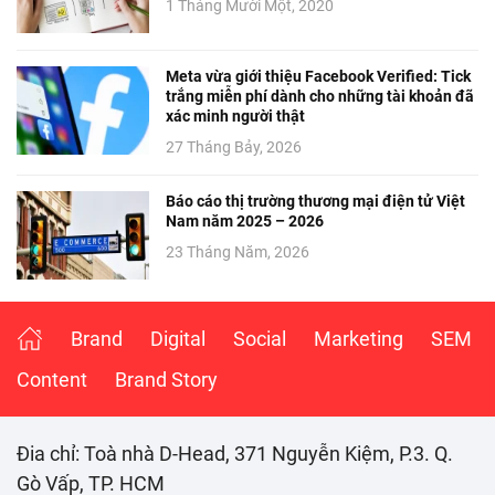
1 Tháng Mười Một, 2020
Meta vừa giới thiệu Facebook Verified: Tick
trắng miễn phí dành cho những tài khoản đã
xác minh người thật
27 Tháng Bảy, 2026
Báo cáo thị trường thương mại điện tử Việt
Nam năm 2025 – 2026
23 Tháng Năm, 2026
Brand
Digital
Social
Marketing
SEM
Content
Brand Story
Đia chỉ: Toà nhà D-Head, 371 Nguyễn Kiệm, P.3. Q.
Gò Vấp, TP. HCM