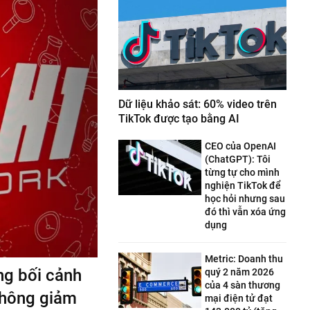
Dữ liệu khảo sát: 60% video trên
TikTok được tạo bằng AI
CEO của OpenAI
(ChatGPT): Tôi
từng tự cho mình
nghiện TikTok để
học hỏi nhưng sau
đó thì vẫn xóa ứng
dụng
Metric: Doanh thu
ng bối cảnh
quý 2 năm 2026
của 4 sàn thương
thông giảm
mại điện tử đạt