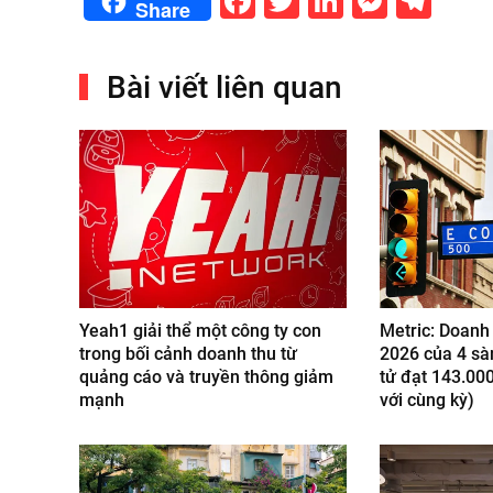
Facebook
Twitter
LinkedIn
Messe
Tel
Share
Bài viết liên quan
Yeah1 giải thể một công ty con
Metric: Doanh
trong bối cảnh doanh thu từ
2026 của 4 sà
quảng cáo và truyền thông giảm
tử đạt 143.000
mạnh
với cùng kỳ)