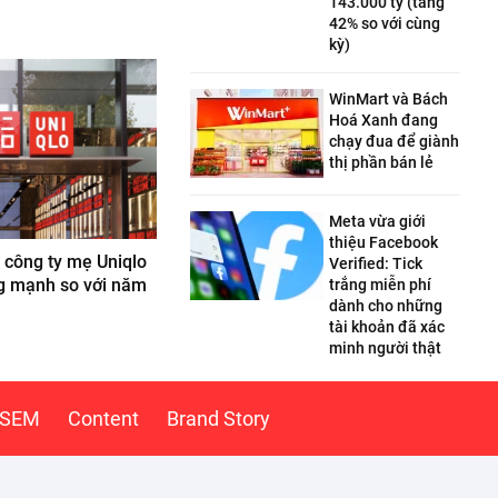
143.000 tỷ (tăng
42% so với cùng
kỳ)
WinMart và Bách
Hoá Xanh đang
chạy đua để giành
thị phần bán lẻ
Meta vừa giới
thiệu Facebook
 công ty mẹ Uniqlo
Verified: Tick
g mạnh so với năm
trắng miễn phí
dành cho những
tài khoản đã xác
minh người thật
SEM
Content
Brand Story