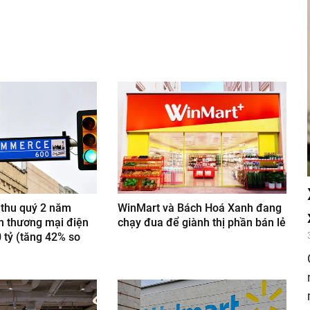
nger
egram
 thu quý 2 năm
WinMart và Bách Hoá Xanh đang
n thương mại điện
chạy đua để giành thị phần bán lẻ
 tỷ (tăng 42% so