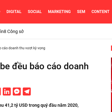
D
DIGITAL
SOCIAL
MARKETING
SEM
CONTENT
ìn
8 Công sở
o cáo doanh thu vượt kỳ vọng
be đều báo cáo doanh
cebook
Twitter
LinkedIn
Messenger
Telegram
hu 41,2 tỷ USD trong quý đầu năm 2020,