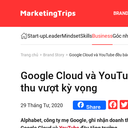
BRAN
Skip to main content
Start-up
Leader
Mindset
Skills
Business
Góc nh
Trang chủ
Brand Story
Google Cloud và YouTube đều bá
Google Cloud và YouTu
thu vượt kỳ vọng
Fa
29 Tháng Tư, 2020
Share
Alphabet, công ty mẹ Google, ghi nhận doanh t
Google Cloud và
YouTube
đều tăng trưởng.