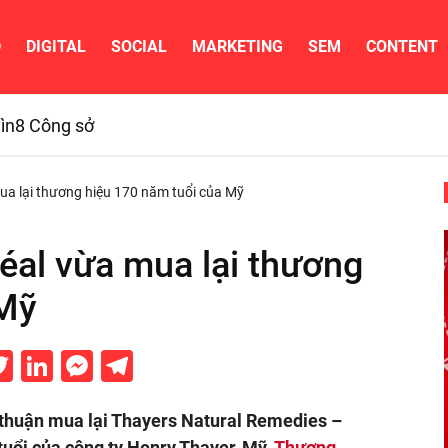
D
DIGITAL
SOCIAL
MARKETING
SEM
CONTENT
ìn
8 Công sở
a lại thương hiệu 170 năm tuổi của Mỹ
éal vừa mua lại thương
 Mỹ
acebook
Twitter
LinkedIn
Messenger
Telegram
a thuận mua lại Thayers Natural Remedies –
uổi của công ty Henry Thayer, Mỹ.
Thương