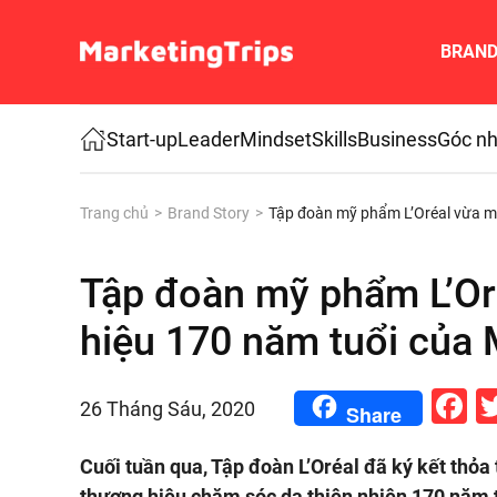
BRAN
Skip to main content
Start-up
Leader
Mindset
Skills
Business
Góc nh
Trang chủ
Brand Story
Tập đoàn mỹ phẩm L’Oréal vừa mu
Tập đoàn mỹ phẩm L’Or
hiệu 170 năm tuổi của
F
26 Tháng Sáu, 2020
Share
Cuối tuần qua, Tập đoàn L’Oréal đã ký kết thỏ
thương hiệu chăm sóc da thiên nhiên 170 năm t