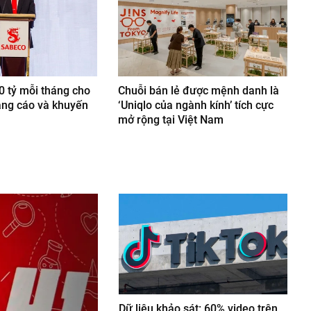
0 tỷ mỗi tháng cho
Chuỗi bán lẻ được mệnh danh là
ảng cáo và khuyến
‘Uniqlo của ngành kính’ tích cực
mở rộng tại Việt Nam
Dữ liệu khảo sát: 60% video trên