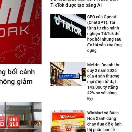
TikTok được tạo bằng AI
CEO của OpenAI
(ChatGPT): Tôi
từng tự cho mình
nghiện TikTok để
học hỏi nhưng sau
đó thì vẫn xóa ứng
dụng
Metric: Doanh thu
ng bối cảnh
quý 2 năm 2026
của 4 sàn thương
thông giảm
mại điện tử đạt
143.000 tỷ (tăng
42% so với cùng
kỳ)
WinMart và Bách
Hoá Xanh đang
chạy đua để giành
thị phần bán lẻ