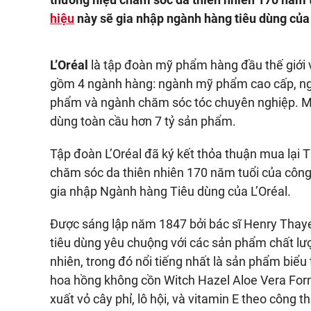
hiệu
này sẽ gia nhập ngành hàng tiêu dùng của 
L’Oréal
là tập đoàn mỹ phẩm hàng đầu thế giới v
gồm 4 ngành hàng: ngành mỹ phẩm cao cấp, n
phẩm và ngành chăm sóc tóc chuyên nghiệp. Mỗ
dùng toàn cầu hơn 7 tỷ sản phẩm.
Tập đoàn L’Oréal đã ký kết thỏa thuận mua lại
chăm sóc da thiên nhiên 170 năm tuổi của công
gia nhập Ngành hàng Tiêu dùng của L’Oréal.
Được sáng lập năm 1847 bởi bác sĩ Henry Thay
tiêu dùng yêu chuộng với các sản phẩm chất lư
nhiên, trong đó nổi tiếng nhất là sản phẩm biểu
hoa hồng không cồn Witch Hazel Aloe Vera Form
xuất vỏ cây phỉ, lô hội, và vitamin E theo công 