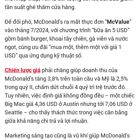
tần suất ghé thăm cửa hàng.
Để đối phó, McDonald’s ra mắt thực đơn “
McValue
”
vào tháng 7/2024, với chương trình “bữa ăn 5 USD”
gồm bánh burger, khoai tây chiên, gà viên và nước
ngọt, cùng ưu đãi “mua một, thêm một với giá 1
USD” qua ứng dụng kỹ thuật số.
Chiến lược giá
phải chăng giúp doanh thu của
McDonald’s tăng 3,8% trên toàn cầu và Mỹ là 2,5%
trong quý II, chấm dứt chuỗi 4 quý trì trệ trước đó.
Tuy nhiên, việc định giá không đồng đều – một chiếc
Big Mac giá 4,36 USD ở Austin nhưng tới 7,06 USD ở
Seattle – cho thấy thách thức trong việc cân bằng
giữa khả năng chi trả và lợi nhuận.
Marketing sáng tạo cũng là vũ khí giúp McDonald’s