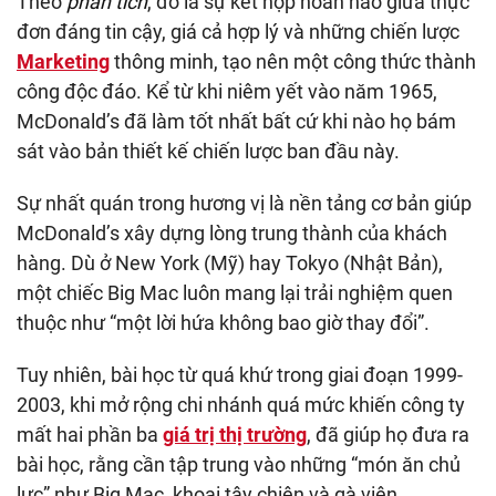
Theo
phân tích
, đó là sự kết hợp hoàn hảo giữa thực
đơn đáng tin cậy, giá cả hợp lý và những chiến lược
Marketing
thông minh, tạo nên một công thức thành
công độc đáo. Kể từ khi niêm yết vào năm 1965,
McDonald’s đã làm tốt nhất bất cứ khi nào họ bám
sát vào bản thiết kế chiến lược ban đầu này.
Sự nhất quán trong hương vị là nền tảng cơ bản giúp
McDonald’s xây dựng lòng trung thành của khách
hàng. Dù ở New York (Mỹ) hay Tokyo (Nhật Bản),
một chiếc Big Mac luôn mang lại trải nghiệm quen
thuộc như “một lời hứa không bao giờ thay đổi”.
Tuy nhiên, bài học từ quá khứ trong giai đoạn 1999-
2003, khi mở rộng chi nhánh quá mức khiến công ty
mất hai phần ba
giá trị thị trường
, đã giúp họ đưa ra
bài học, rằng cần tập trung vào những “món ăn chủ
lực” như Big Mac, khoai tây chiên và gà viên.