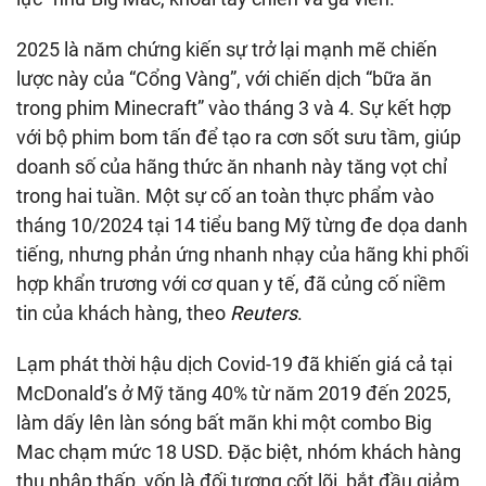
2025 là năm chứng kiến sự trở lại mạnh mẽ chiến
lược này của “Cổng Vàng”, với chiến dịch “bữa ăn
trong phim Minecraft” vào tháng 3 và 4. Sự kết hợp
với bộ phim bom tấn để tạo ra cơn sốt sưu tầm, giúp
doanh số của hãng thức ăn nhanh này tăng vọt chỉ
trong hai tuần. Một sự cố an toàn thực phẩm vào
tháng 10/2024 tại 14 tiểu bang Mỹ từng đe dọa danh
tiếng, nhưng phản ứng nhanh nhạy của hãng khi phối
hợp khẩn trương với cơ quan y tế, đã củng cố niềm
tin của khách hàng, theo
Reuters
.
Lạm phát thời hậu dịch Covid-19 đã khiến giá cả tại
McDonald’s ở Mỹ tăng 40% từ năm 2019 đến 2025,
làm dấy lên làn sóng bất mãn khi một combo Big
Mac chạm mức 18 USD. Đặc biệt, nhóm khách hàng
thu nhập thấp, vốn là đối tượng cốt lõi, bắt đầu giảm