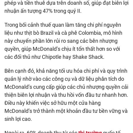
phép và tiền thuê dựa trên doanh số, giúp đạt biên lợi
nhuận ấn tượng 47% trong quý II.
Trong bối cảnh thuế quan làm tăng chi phí nguyên
liệu như thịt bò Brazil và cà phê Colombia, mô hình
này chuyển phần lớn rủi ro sang các bên nhượng
quyền, giúp McDonald’s chịu ít tổn thất hơn so với
các đối thủ như Chipotle hay Shake Shack.
Bên cạnh đó, khả năng tối ưu hóa chi phí và quy trình
quản lý nhờ vào các công cụ và dữ liệu phân tích do
McDonald’s cung cấp giúp các chủ nhượng quyền cải
thiện biên lợi nhuận và thu hồi vốn đầu tư nhanh hơn.
Điều này khiến việc sở hữu một cửa hàng
McDonald’s trở thành một khoản đầu tư bền vững và
sinh lợi cao.
Ngoài ra, 60% doanh thu từ các
thị trường
quốc tế