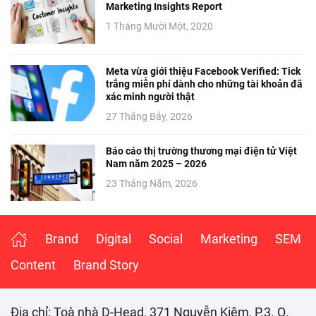
Marketing Insights Report
1 Tháng Mười Một, 2020
Meta vừa giới thiệu Facebook Verified: Tick
trắng miễn phí dành cho những tài khoản đã
xác minh người thật
27 Tháng Bảy, 2026
Báo cáo thị trường thương mại điện tử Việt
Nam năm 2025 – 2026
23 Tháng Năm, 2026
Brand
Digital
Social
Marketing
SEM
Content
Brand Story
Đia chỉ: Toà nhà D-Head, 371 Nguyễn Kiệm, P.3. Q.