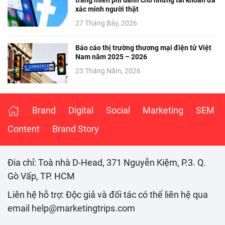
trắng miễn phí dành cho những tài khoản đã
xác minh người thật
27 Tháng Bảy, 2026
Báo cáo thị trường thương mại điện tử Việt
Nam năm 2025 – 2026
23 Tháng Năm, 2026
Brand
Digital
Social
Marketing
SEM
Content
Brand Story
Đia chỉ: Toà nhà D-Head, 371 Nguyễn Kiệm, P.3. Q.
Gò Vấp, TP. HCM
Liên hệ hỗ trợ: Độc giả và đối tác có thể liên hệ qua
email help@marketingtrips.com