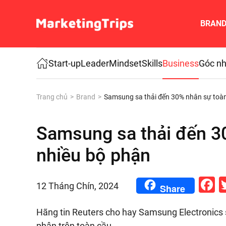
BRAN
Skip to main content
Start-up
Leader
Mindset
Skills
Business
Góc nh
Trang chủ
Brand
Samsung sa thải đến 30% nhân sự toàn
Samsung sa thải đến 3
nhiều bộ phận
F
12 Tháng Chín, 2024
Share
Hãng tin Reuters cho hay
Samsung
Electronics
phận trên toàn cầu.