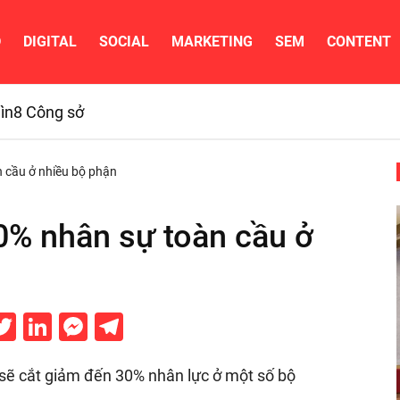
D
DIGITAL
SOCIAL
MARKETING
SEM
CONTENT
ìn
8 Công sở
 cầu ở nhiều bộ phận
0% nhân sự toàn cầu ở
acebook
Twitter
LinkedIn
Messenger
Telegram
 sẽ cắt giảm đến 30% nhân lực ở một số bộ