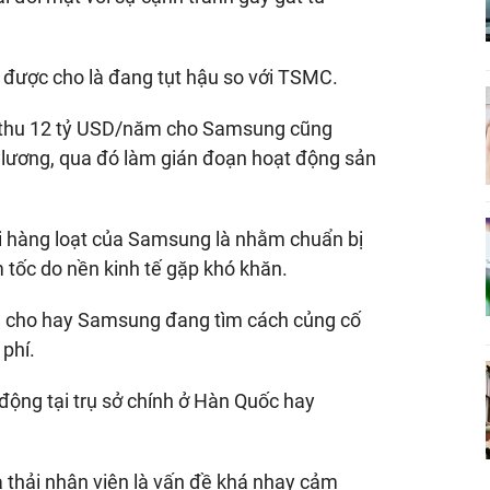
được cho là đang tụt hậu so với TSMC.
h thu 12 tỷ USD/năm cho Samsung cũng
n lương, qua đó làm gián đoạn hoạt động sản
ải hàng loạt của Samsung là nhằm chuẩn bị
tốc do nền kinh tế gặp khó khăn.
hì cho hay Samsung đang tìm cách củng cố
 phí.
động tại trụ sở chính ở Hàn Quốc hay
a thải nhân viên là vấn đề khá nhạy cảm