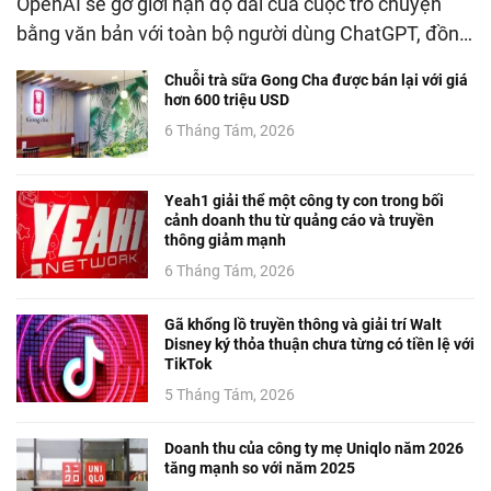
OpenAI sẽ gỡ giới hạn độ dài của cuộc trò chuyện
bằng văn bản với toàn bộ người dùng ChatGPT, đồn…
Chuỗi trà sữa Gong Cha được bán lại với giá
hơn 600 triệu USD
6 Tháng Tám, 2026
Yeah1 giải thể một công ty con trong bối
cảnh doanh thu từ quảng cáo và truyền
thông giảm mạnh
6 Tháng Tám, 2026
Gã khổng lồ truyền thông và giải trí Walt
Disney ký thỏa thuận chưa từng có tiền lệ với
TikTok
5 Tháng Tám, 2026
Doanh thu của công ty mẹ Uniqlo năm 2026
tăng mạnh so với năm 2025