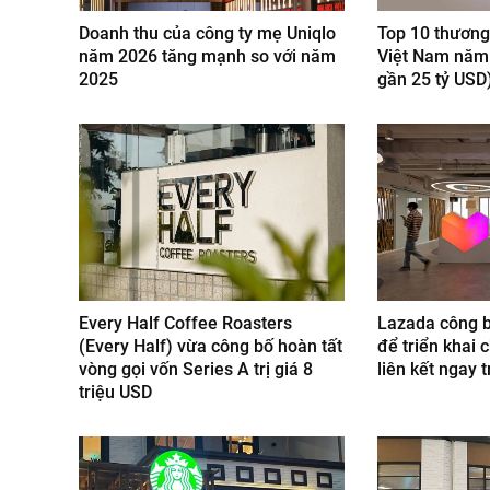
Doanh thu của công ty mẹ Uniqlo
Top 10 thương 
năm 2026 tăng mạnh so với năm
Việt Nam năm 
2025
gần 25 tỷ USD
Every Half Coffee Roasters
Lazada công b
(Every Half) vừa công bố hoàn tất
để triển khai c
vòng gọi vốn Series A trị giá 8
liên kết ngay 
triệu USD