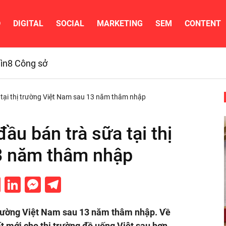
D
DIGITAL
SOCIAL
MARKETING
SEM
CONTENT
ìn
8 Công sở
 tại thị trường Việt Nam sau 13 năm thâm nhập
ầu bán trà sữa tại thị
3 năm thâm nhập
cebook
Twitter
LinkedIn
Messenger
Telegram
 trường Việt Nam sau 13 năm thâm nhập. Về
t mới cho thị trường đồ uống Việt sau hơn