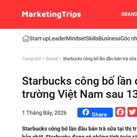
BRAN
Skip to main content
Start-up
Leader
Mindset
Skills
Business
Góc nh
Trang chủ
Brand
Starbucks công bố lần đầu bán trà sữa
Starbucks công bố lần đ
trường Việt Nam sau 1
Fa
1 Tháng Bảy, 2026
Share
Starbucks công bố lần đầu bán trà sữa tại thị
bản chất, Starbucks đang có những tính toán rấ