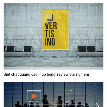
Siết chặt quảng cáo ‘núp bóng’ review trải nghiệm