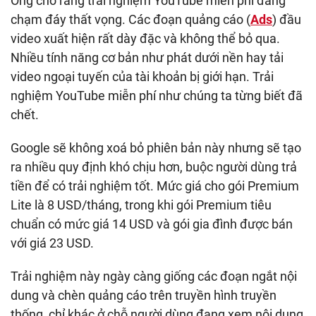
Ông cho rằng trải nghiệm YouTube miễn phí đang
chạm đáy thất vọng. Các đoạn quảng cáo (
Ads
) đầu
video xuất hiện rất dày đặc và không thể bỏ qua.
Nhiều tính năng cơ bản như phát dưới nền hay tải
video ngoại tuyến của tài khoản bị giới hạn. Trải
nghiệm YouTube miễn phí như chúng ta từng biết đã
chết.
Google sẽ không xoá bỏ phiên bản này nhưng sẽ tạo
ra nhiều quy định khó chịu hơn, buộc người dùng trả
tiền để có trải nghiệm tốt. Mức giá cho gói Premium
Lite là
8 USD
/tháng, trong khi gói Premium tiêu
chuẩn có mức giá
14 USD
và gói gia đình được bán
với giá
23 USD
.
Trải nghiệm này ngày càng giống các đoạn ngắt nội
dung và chèn quảng cáo trên truyền hình truyền
thống, chỉ khác ở chỗ người dùng đang xem nội dung