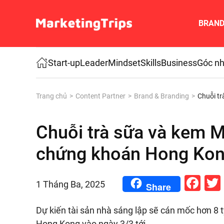
BRAN
Skip to main content
Start-up
Leader
Mindset
Skills
Business
Góc nh
Trang chủ
Content Partner
Brand & Branding
Chuỗi t
Chuỗi trà sữa và kem M
chứng khoán Hong Ko
Fa
1 Tháng Ba, 2025
Share
Dự kiến tài sản nhà sáng lập sẽ cán mốc hơn 8 
Hong Kong vào ngày 3/3 tới.