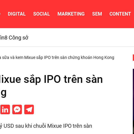
D
DIGITAL
SOCIAL
MARKETING
SEM
CONTENT
ìn
8 Công sở
rà sữa và kem Mixue sắp IPO trên sàn chứng khoán Hong Kong
ixue sắp IPO trên sàn
ng
cebook
Twitter
LinkedIn
Messenger
Telegram
tỷ USD sau khi chuỗi Mixue IPO trên sàn