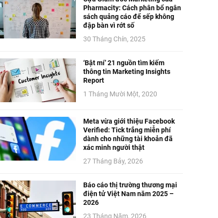
Pharmacity: Cách phân bổ ngân
sách quảng cáo để sếp không
đập bàn vì rớt số
30 Tháng Chín, 2025
‘Bật mí’ 21 nguồn tìm kiếm
thông tin Marketing Insights
Report
1 Tháng Mười Một, 2020
Meta vừa giới thiệu Facebook
Verified: Tick trắng miễn phí
dành cho những tài khoản đã
xác minh người thật
27 Tháng Bảy, 2026
Báo cáo thị trường thương mại
điện tử Việt Nam năm 2025 –
2026
23 Tháng Năm, 2026