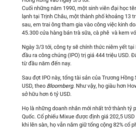
Cuối những năm 1990, một sinh viên đại học t
lạnh tại Trịnh Châu, một thành phố khoảng 13 t
sau, em trai ông tham gia vào công việc kinh d
45.300 cửa hàng bán trà sữa,
cà phê
và kem với
Ngày 3/3 tới, công ty sẽ chính thức niêm yết tạ
đầu ra công chúng (IPO) trị giá 444 triệu USD. 
từ đầu năm đến nay.
Sau đợt IPO này, tổng tài sản của Trương Hồng 
USD, theo
Bloomberg
. Như vậy, họ giàu hơn Ho
sở hữu hơn 6 tỷ USD.
Họ là những doanh nhân mới nhất trở thành tỷ p
Quốc. Cổ phiếu Mixue được định giá 202,5 USD
khi lên sàn, họ vẫn nắm giữ tổng cộng 82% cổ p