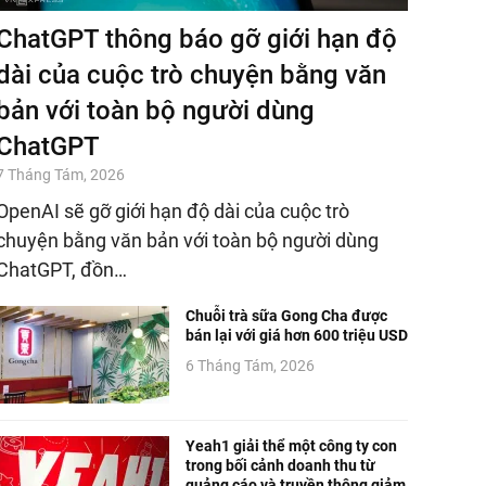
ChatGPT thông báo gỡ giới hạn độ
dài của cuộc trò chuyện bằng văn
bản với toàn bộ người dùng
ChatGPT
7 Tháng Tám, 2026
OpenAI sẽ gỡ giới hạn độ dài của cuộc trò
chuyện bằng văn bản với toàn bộ người dùng
ChatGPT, đồn…
Chuỗi trà sữa Gong Cha được
bán lại với giá hơn 600 triệu USD
6 Tháng Tám, 2026
Yeah1 giải thể một công ty con
trong bối cảnh doanh thu từ
quảng cáo và truyền thông giảm