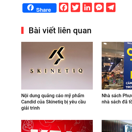
Facebook
Twitter
LinkedIn
Messe
Tel
Share
Bài viết liên quan
Nội dung quảng cáo mỹ phẩm
Nhà sách Phư
Candid của Skinetiq bị yêu cầu
nhà sách đã t
giải trình