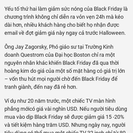
Yếu tố thứ hai làm giảm sức nóng của Black Friday là
chương trình không chỉ diễn ra vỏn vẹn 24h mà kéo
dài hơn, nhiều khách hàng cho biết họ nhận được
email về đợt giảm giá này ngay cả trước Halloween.
Ông Jay Zagorsky, Phó giáo sư tại Trường Kinh
doanh Questrom của Đại học Boston chỉ ra một
nguyên nhân khác khiến Black Friday đã qua thời
hoàng kim do giá của một số mặt hàng có giá trị lớn
– vốn thu hút mọi người chờ đến Black Friday để
tranh giành, đến nay đã rẻ hơn.
Ví dụ như
20 năm trước, một chiếc TV màn hình
phẳng mớicó giá vài nghìn USD. Nếu người tiêu dùng
mua vào dịp Black Friday sẽ được giảm giá 15 -20%
và tiết kiệm hàng trăm USD. Nhưng ngày nay, người
tiêu dùng có thể mua một chiếc TV 32 inch chỉ từ 80