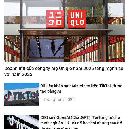
Doanh thu của công ty mẹ Uniqlo năm 2026 tăng mạnh so
với năm 2025
Dữ liệu khảo sát: 60% video trên TikTok được
tạo bằng AI
2 Tháng Tám, 2026
CEO của OpenAI (ChatGPT): Tôi từng tự cho
mình nghiện TikTok để học hỏi nhưng sau đó
thì vẫn xóa ứng dụng