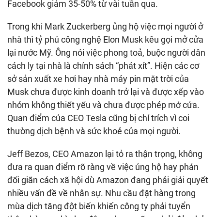
Facebook giảm 35-50% từ vài tuần qua.
Trong khi Mark Zuckerberg ủng hộ việc mọi người ở
nhà thì tỷ phú công nghệ Elon Musk kêu gọi mở cửa
lại nước Mỹ. Ông nói việc phong toả, buộc người dân
cách ly tại nhà là chính sách “phát xít”. Hiện các cơ
sở sản xuất xe hơi hay nhà máy pin mặt trời của
Musk chưa được kinh doanh trở lại và được xếp vào
nhóm không thiết yếu và chưa được phép mở cửa.
Quan điểm của CEO Tesla cũng bị chỉ trích vì coi
thường dịch bệnh và sức khoẻ của mọi người.
Jeff Bezos, CEO Amazon lại tỏ ra thận trọng, không
đưa ra quan điểm rõ ràng về việc ủng hộ hay phản
đối giãn cách xã hội dù Amazon đang phải giải quyết
nhiều vấn đề về nhân sự. Nhu cầu đặt hàng trong
mùa dịch tăng đột biến khiến công ty phải tuyển