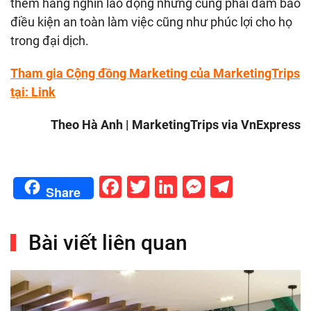
thêm hàng nghìn lao động nhưng cũng phải đảm bảo
điều kiện an toàn làm việc cũng như phúc lợi cho họ
trong đại dịch.
Tham gia Cộng đồng Marketing của MarketingTrips
tại:
Link
Theo Hà Anh | MarketingTrips via VnExpress
Facebook
Twitter
LinkedIn
Messenge
Telegr
Share
Bài viết liên quan