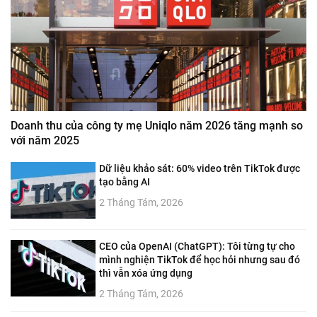
Doanh thu của công ty mẹ Uniqlo năm 2026 tăng mạnh so
với năm 2025
Dữ liệu khảo sát: 60% video trên TikTok được
tạo bằng AI
2 Tháng Tám, 2026
CEO của OpenAI (ChatGPT): Tôi từng tự cho
mình nghiện TikTok để học hỏi nhưng sau đó
thì vẫn xóa ứng dụng
2 Tháng Tám, 2026