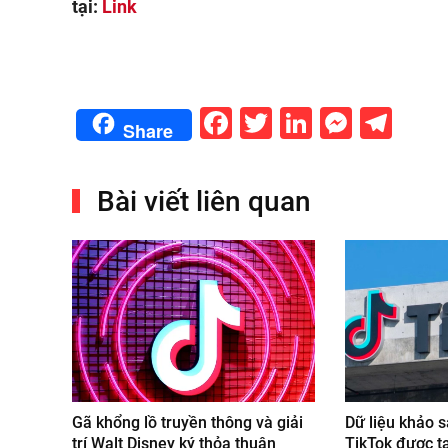
tại:
Link
Facebook
Twitter
LinkedIn
Messe
Tel
Share
Bài viết liên quan
Gã khổng lồ truyền thông và giải
Dữ liệu khảo s
trí Walt Disney ký thỏa thuận
TikTok được t