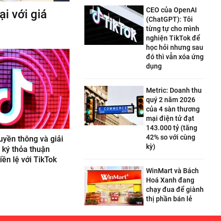
CEO của OpenAI
i với giá
(ChatGPT): Tôi
từng tự cho mình
nghiện TikTok để
học hỏi nhưng sau
đó thì vẫn xóa ứng
dụng
Metric: Doanh thu
quý 2 năm 2026
của 4 sàn thương
mại điện tử đạt
143.000 tỷ (tăng
42% so với cùng
uyền thông và giải
kỳ)
y ký thỏa thuận
iền lệ với TikTok
WinMart và Bách
Hoá Xanh đang
chạy đua để giành
thị phần bán lẻ