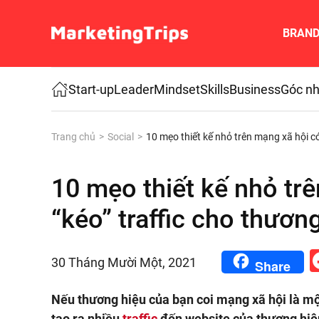
BRAN
Skip to main content
Start-up
Leader
Mindset
Skills
Business
Góc nh
Trang chủ
Social
10 mẹo thiết kế nhỏ trên mạng xã hội có
10 mẹo thiết kế nhỏ tr
“kéo” traffic cho thươn
30 Tháng Mười Một, 2021
Share
Nếu thương hiệu của bạn coi mạng xã hội là m
tạo ra nhiều
traffic
đến website của thương hiệ