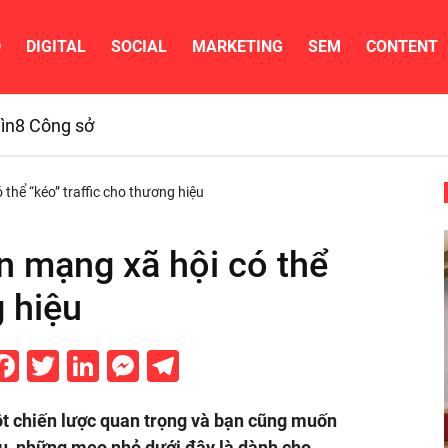
D
DIGITAL
SOCIAL
MARKETING
SEM
CONTENT
ìn
8 Công sở
 thể “kéo” traffic cho thương hiệu
ên mạng xã hội có thể
g hiệu
Facebook
Twitter
LinkedIn
Messenger
Telegram
ột chiến lược quan trọng và bạn cũng muốn
u, những mẹo nhỏ dưới đây là dành cho