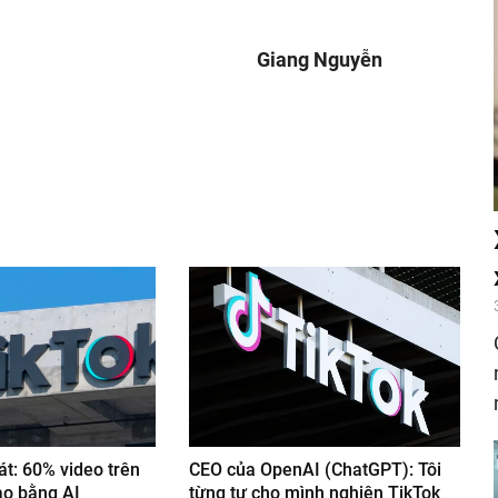
Giang Nguyễn
nger
egram
át: 60% video trên
CEO của OpenAI (ChatGPT): Tôi
ạo bằng AI
từng tự cho mình nghiện TikTok