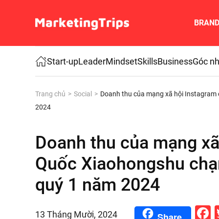
BRAN
Skip to main content
Start-up
Leader
Mindset
Skills
Business
Góc nh
Trang chủ
Social
Doanh thu của mạng xã hội Instagram
2024
Doanh thu của mạng xã
Quốc Xiaohongshu chạ
quý 1 năm 2024
F
13 Tháng Mười, 2024
Share