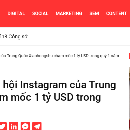
D
DIGITAL
SOCIAL
MARKETING
SEM
CONTENT
ìn
8 Công sở
 của Trung Quốc Xiaohongshu chạm mốc 1 tỷ USD trong quý 1 năm
 hội Instagram của Trung
m mốc 1 tỷ USD trong
acebook
Twitter
LinkedIn
Messenger
Telegram