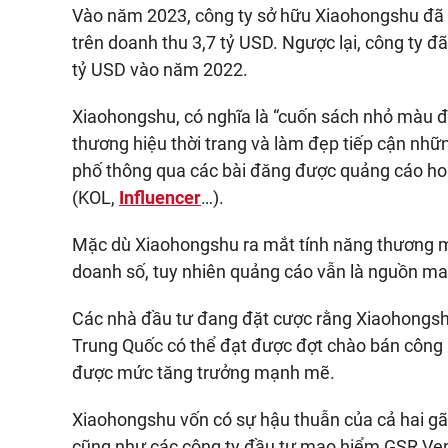
Vào năm 2023, công ty sở hữu Xiaohongshu đã 
trên doanh thu 3,7 tỷ USD. Ngược lại, công ty đ
tỷ USD vào năm 2022.
Xiaohongshu, có nghĩa là “cuốn sách nhỏ màu đỏ
thương hiệu thời trang và làm đẹp tiếp cận nhữn
phố thông qua các bài đăng được quảng cáo ho
(KOL,
Influencer
…).
Mặc dù Xiaohongshu ra mắt tính năng thương m
doanh số, tuy nhiên quảng cáo vẫn là nguồn man
Các nhà đầu tư đang đặt cược rằng Xiaohongshu 
Trung Quốc có thể đạt được đợt chào bán công k
được mức tăng trưởng mạnh mẽ.
Xiaohongshu vốn có sự hậu thuẫn của cả hai gã 
cũng như các công ty đầu tư mạo hiểm GSR Ve