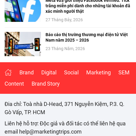
Meta vừa giới thiệu Facebook Verified: Tick
trắng miễn phí dành cho những tài khoản đã
xác minh người thật
27 Tháng Bảy, 2026
Báo cáo thị trường thương mại điện tử Việt
Nam năm 2025 – 2026
23 Tháng Năm, 2026
Brand
Digital
Social
Marketing
SEM
Content
Brand Story
Đia chỉ: Toà nhà D-Head, 371 Nguyễn Kiệm, P.3. Q.
Gò Vấp, TP. HCM
Liên hệ hỗ trợ: Độc giả và đối tác có thể liên hệ qua
email help@marketingtrips.com