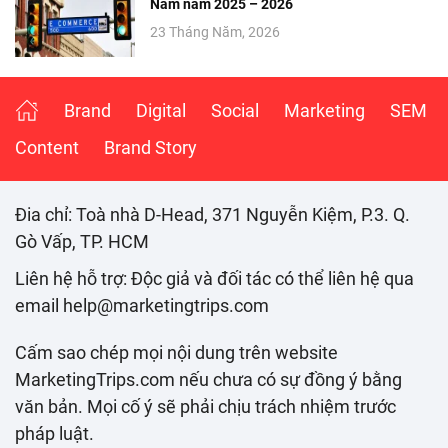
Nam năm 2025 – 2026
23 Tháng Năm, 2026
Brand
Digital
Social
Marketing
SEM
Content
Brand Story
Đia chỉ: Toà nhà D-Head, 371 Nguyễn Kiệm, P.3. Q.
Gò Vấp, TP. HCM
Liên hệ hỗ trợ: Độc giả và đối tác có thể liên hệ qua
email help@marketingtrips.com
Cấm sao chép mọi nội dung trên website
MarketingTrips.com nếu chưa có sự đồng ý bằng
văn bản. Mọi cố ý sẽ phải chịu trách nhiệm trước
pháp luật.