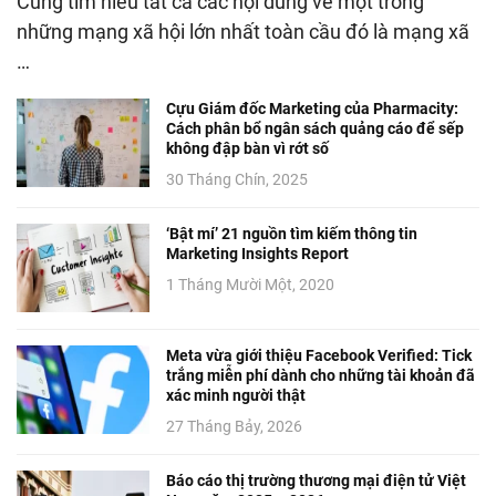
Cùng tìm hiểu tất cả các nội dung về một trong
những mạng xã hội lớn nhất toàn cầu đó là mạng xã
…
Cựu Giám đốc Marketing của Pharmacity:
Cách phân bổ ngân sách quảng cáo để sếp
không đập bàn vì rớt số
30 Tháng Chín, 2025
‘Bật mí’ 21 nguồn tìm kiếm thông tin
Marketing Insights Report
1 Tháng Mười Một, 2020
Meta vừa giới thiệu Facebook Verified: Tick
trắng miễn phí dành cho những tài khoản đã
xác minh người thật
27 Tháng Bảy, 2026
Báo cáo thị trường thương mại điện tử Việt