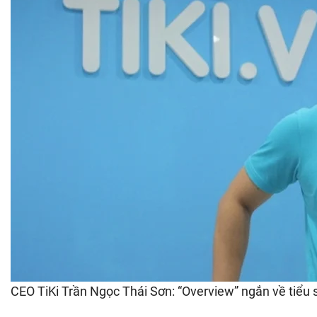
CEO TiKi Trần Ngọc Thái Sơn: “Overview” ngắn về tiểu 