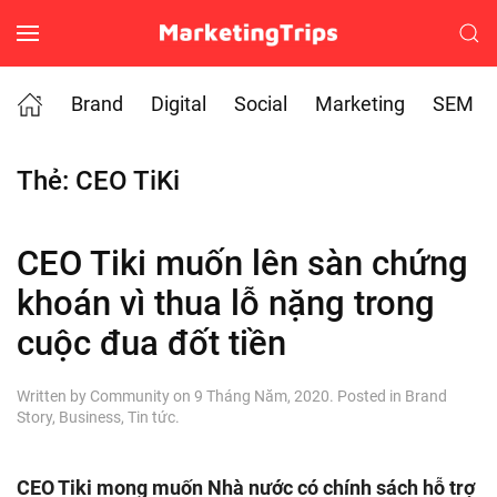
Skip to main content
Brand
Digital
Social
Marketing
SEM
Thẻ:
CEO TiKi
CEO Tiki muốn lên sàn chứng
khoán vì thua lỗ nặng trong
cuộc đua đốt tiền
Written by
Community
on
9 Tháng Năm, 2020
. Posted in
Brand
Story
,
Business
,
Tin tức
.
CEO Tiki mong muốn Nhà nước có chính sách hỗ trợ