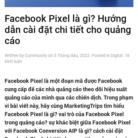
Facebook Pixel là gì? Hướng
dẫn cài đặt chi tiết cho quảng
cáo
Written by
Community
on
5 Tháng Sáu, 2022
. Posted in
Digital
.
16
ở
bình luận
Facebook
Pixel
là
Facebook Pixel là một đoạn mã được Facebook
gì?
cung cấp để các nhà quảng cáo theo dõi hiệu suất
Hướng
dẫn
quảng cáo của mình qua các chiến dịch. Trong phạm
cài
vi bài viết này, hãy cùng MarketingTrips tìm hiểu
đặt
Facebook Pixel là gì? vai trò của Facebook Pixel
chi
tiết
trong quảng cáo? sự khác biệt giữa Facebook Pixel
cho
với Facebook Conversion AIP là gì? cách cài đặt
quảng
cáo