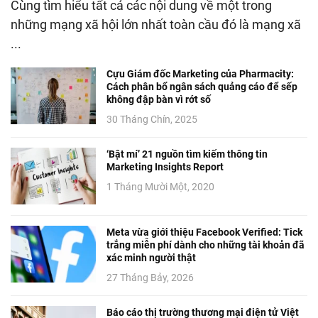
Cùng tìm hiểu tất cả các nội dung về một trong
những mạng xã hội lớn nhất toàn cầu đó là mạng xã
...
Cựu Giám đốc Marketing của Pharmacity:
Cách phân bổ ngân sách quảng cáo để sếp
không đập bàn vì rớt số
30 Tháng Chín, 2025
‘Bật mí’ 21 nguồn tìm kiếm thông tin
Marketing Insights Report
1 Tháng Mười Một, 2020
Meta vừa giới thiệu Facebook Verified: Tick
trắng miễn phí dành cho những tài khoản đã
xác minh người thật
27 Tháng Bảy, 2026
Báo cáo thị trường thương mại điện tử Việt