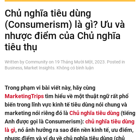
Chủ nghĩa tiêu dùng
(Consumerism) là gì? Ưu và
nhược điểm của Chủ nghĩa
tiêu thụ
Written by
Community
on
19 Tháng Mười Một, 2023
. Posted in
ở
Business
,
Market Insights
.
Không có bình luận
Chủ
nghĩa
tiêu
Trong phạm vi bài viết này, hãy cùng
dùng
MarketingTrips
tìm hiểu về một thuật ngữ rất phổ
(Consumerism)
là
biến trong lĩnh vực kinh tế tiêu dùng nói chung và
gì?
marketing nói riêng đó là
Chủ nghĩa tiêu dùng
(tiếng
Ưu
Anh được gọi là Consumerism):
chủ nghĩa tiêu dùng
và
nhược
là gì
, nó ảnh hưởng ra sao đến nền kinh tế, ưu điểm,
điểm
nhược điểm và ví dụ về chủ nghĩa tiêu dùng (chủ
của