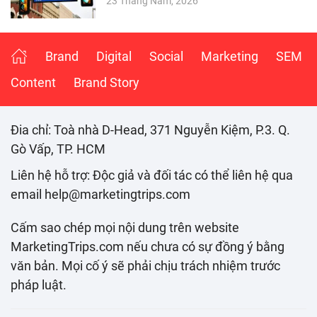
23 Tháng Năm, 2026
Brand
Digital
Social
Marketing
SEM
Content
Brand Story
Đia chỉ: Toà nhà D-Head, 371 Nguyễn Kiệm, P.3. Q.
Gò Vấp, TP. HCM
Liên hệ hỗ trợ: Độc giả và đối tác có thể liên hệ qua
email help@marketingtrips.com
Cấm sao chép mọi nội dung trên website
MarketingTrips.com nếu chưa có sự đồng ý bằng
văn bản. Mọi cố ý sẽ phải chịu trách nhiệm trước
pháp luật.