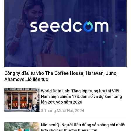
Công ty đầu tư vào The Coffee House, Haravan, Juno,
Ahamove…lỗ liên tục
World Data Lab: Tầng lớp trung lưu tại Việt
Nam hiện chiếm 17% dân số và dự kiến tăng
lên 26% vào năm 2026
3 Tháng Mười Hai, 2024
NielsenIQ: Người tiêu dùng sẵn sàng chi nhiều
hơn cho các thương hiệu uy tín