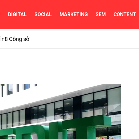
D
DIGITAL
SOCIAL
MARKETING
SEM
CONTENT
ìn
8 Công sở