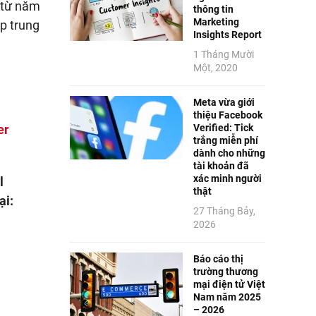
c từ năm
thông tin
Marketing
p trung
Insights Report
1 Tháng Mười
Một, 2020
Meta vừa giới
thiệu Facebook
Verified: Tick
er
trắng miễn phí
dành cho những
tài khoản đã
xác minh người
l
thật
ại:
27 Tháng Bảy,
2026
Báo cáo thị
trường thương
mại điện tử Việt
Nam năm 2025
– 2026