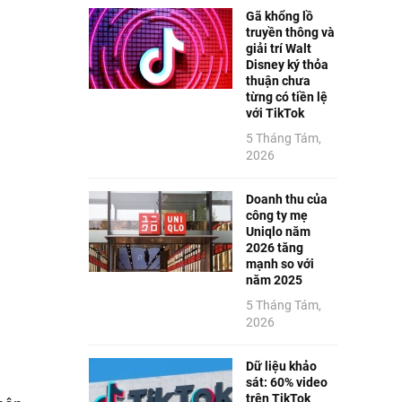
Gã khổng lồ
truyền thông và
giải trí Walt
Disney ký thỏa
thuận chưa
từng có tiền lệ
với TikTok
5 Tháng Tám,
2026
Doanh thu của
công ty mẹ
Uniqlo năm
2026 tăng
mạnh so với
năm 2025
5 Tháng Tám,
2026
Dữ liệu khảo
sát: 60% video
trên TikTok