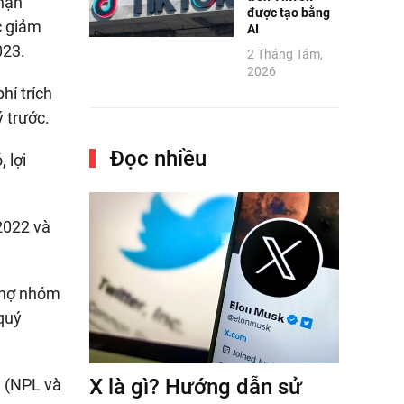
nhận
được tạo bằng
c giảm
AI
023.
2 Tháng Tám,
2026
hí trích
 trước.
Đọc nhiều
 lợi
2022 và
à nợ nhóm
 quý
X là gì? Hướng dẫn sử
3 (NPL và