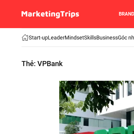
BRAN
Skip to main content
Start-up
Leader
Mindset
Skills
Business
Góc nh
Thẻ:
VPBank