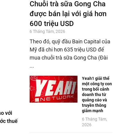
Chuỗi trà sữa Gong Cha
được bán lại với giá hơn
600 triệu USD
6 Tháng Tám, 2026
Theo đó, quỹ đầu Bain Capital của
Mỹ đã chi hơn 635 triệu USD để
mua chuỗi trà sữa Gong Cha (Đài
...
Yeah1 giải thể
một công ty con
trong bối cảnh
doanh thu từ
quảng cáo và
truyền thông
giảm mạnh
o với
6 Tháng Tám,
ước thuế
2026