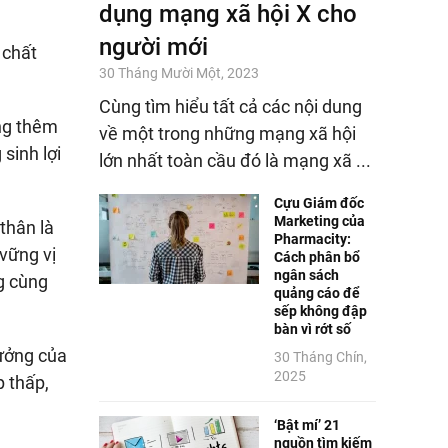
dụng mạng xã hội X cho
người mới
 chất
30 Tháng Mười Một, 2023
Cùng tìm hiểu tất cả các nội dung
ăng thêm
về một trong những mạng xã hội
sinh lợi
lớn nhất toàn cầu đó là mạng xã ...
Cựu Giám đốc
Marketing của
 thân là
Pharmacity:
 vững vị
Cách phân bổ
ngân sách
ng cùng
quảng cáo để
sếp không đập
bàn vì rớt số
hưởng của
30 Tháng Chín,
2025
p thấp,
‘Bật mí’ 21
nguồn tìm kiếm