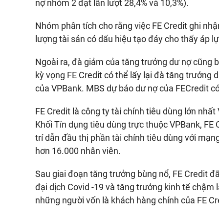
nợ nhóm 2 đạt lần lượt 28,4% và 10,3%).
Nhóm phân tích cho rằng việc FE Credit ghi nhận
lượng tài sản có dấu hiệu tạo đáy cho thấy áp lự
Ngoài ra, đà giảm của tăng trưởng dư nợ cũng b
kỳ vọng FE Credit có thể lấy lại đà tăng trưởn
của VPBank. MBS dự báo dư nợ của FECredit có
FE Credit là công ty tài chính tiêu dùng lớn nhấ
Khối Tín dụng tiêu dùng trực thuộc VPBank, FE C
trí dẫn đầu thị phần tài chính tiêu dùng với mạn
hơn 16.000 nhân viên.
Sau giai đoạn tăng trưởng bùng nổ, FE Credit 
đại dịch Covid -19 và tăng trưởng kinh tế chậm 
những người vốn là khách hàng chính của FE Cre