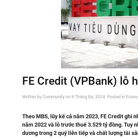
FE Credit (VPBank) lỗ 
Written by
Community
on
8 Tháng Ba, 2024
. Posted in
Econo
Theo MBS, lũy kế cả năm 2023, FE Credit ghi n
năm 2022 và lỗ trước thuế 3.529 tỷ đồng. Tuy n
dương trong 2 quý liên tiếp và chất lượng tài sả