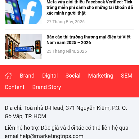
Meta vừa giới thiệu Facebook Verified: Tick
trắng miễn phí dành cho những tài khoản đã
xác minh người thật
27 Tháng Bảy, 2026
Báo cáo thị trường thương mại điện tử Việt
Nam năm 2025 – 2026
23 Tháng Năm, 2026
Brand
Digital
Social
Marketing
SEM
Content
Brand Story
Đia chỉ: Toà nhà D-Head, 371 Nguyễn Kiệm, P.3. Q.
Gò Vấp, TP. HCM
Liên hệ hỗ trợ: Độc giả và đối tác có thể liên hệ qua
email help@marketingtrips.com