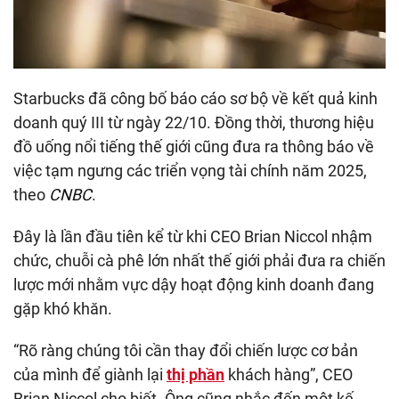
Starbucks đã công bố báo cáo sơ bộ về kết quả kinh
doanh quý III từ ngày 22/10. Đồng thời, thương hiệu
đồ uống nổi tiếng thế giới cũng đưa ra thông báo về
việc tạm ngưng các triển vọng tài chính năm 2025,
theo
CNBC
.
Đây là lần đầu tiên kể từ khi CEO Brian Niccol nhậm
chức, chuỗi cà phê lớn nhất thế giới phải đưa ra chiến
lược mới nhằm vực dậy hoạt động kinh doanh đang
gặp khó khăn.
“Rõ ràng chúng tôi cần thay đổi chiến lược cơ bản
của mình để giành lại
thị phần
khách hàng”, CEO
Brian Niccol cho biết. Ông cũng nhắc đến một kế