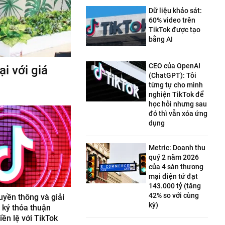
Dữ liệu khảo sát:
60% video trên
TikTok được tạo
bằng AI
CEO của OpenAI
i với giá
(ChatGPT): Tôi
từng tự cho mình
nghiện TikTok để
học hỏi nhưng sau
đó thì vẫn xóa ứng
dụng
Metric: Doanh thu
quý 2 năm 2026
của 4 sàn thương
mại điện tử đạt
143.000 tỷ (tăng
42% so với cùng
uyền thông và giải
kỳ)
y ký thỏa thuận
iền lệ với TikTok