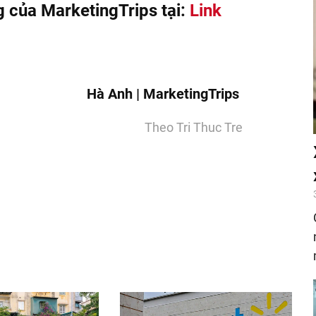
 của MarketingTrips tại:
Link
Hà Anh | MarketingTrips
Theo Tri Thuc Tre
nger
egram