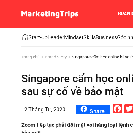
BRAN
Skip to main content
Start-up
Leader
Mindset
Skills
Business
Góc nh
Trang chủ
Brand Story
Singapore cấm học online bằng 
Singapore cấm học onl
sau sự cố về bảo mật
Fa
12 Tháng Tư, 2020
Share
Zoom tiếp tục phải đối mặt với hàng loạt lệnh 
bảo mật.