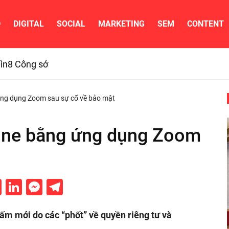
D
DIGITAL
SOCIAL
MARKETING
SEM
CONTENT
ìn
8 Công sở
ứng dụng Zoom sau sự cố về bảo mật
ine bằng ứng dụng Zoom
cebook
Twitter
LinkedIn
Messenger
Telegram
cấm mới do các “phốt” về quyền riêng tư và