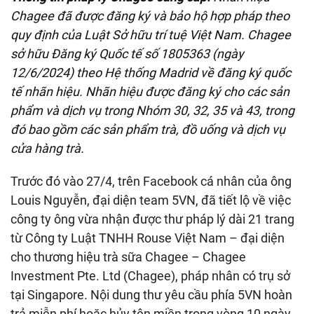
Chagee đã được đăng ký và bảo hộ hợp pháp theo
quy định của Luật Sở hữu trí tuệ Việt Nam. Chagee
sở hữu Đăng ký Quốc tế số 1805363 (ngày
12/6/2024) theo Hệ thống Madrid về đăng ký quốc
tế nhãn hiệu. Nhãn hiệu được đăng ký cho các sản
phẩm và dịch vụ trong Nhóm 30, 32, 35 và 43, trong
đó bao gồm các sản phẩm trà, đồ uống và dịch vụ
cửa hàng trà.
Trước đó vào 27/4, trên Facebook cá nhân của ông
Louis Nguyễn, đại diện team 5VN, đã tiết lộ về việc
công ty ông vừa nhận được thư pháp lý dài 21 trang
từ Công ty Luật TNHH Rouse Việt Nam – đại diện
cho thương hiệu trà sữa Chagee – Chagee
Investment Pte. Ltd (Chagee), pháp nhân có trụ sở
tại Singapore. Nội dung thư yêu cầu phía 5VN hoàn
trả miễn phí hoặc hủy tên miền trong vòng 10 ngày