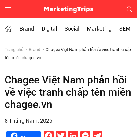
Skip to main content
Brand
Digital
Social
Marketing
SEM
Trang chủ
Brand
Chagee Việt Nam phản hồi về việc tranh chấp
tên miền chagee.vn
Chagee Việt Nam phản hồi
về việc tranh chấp tên miền
chagee.vn
8 Tháng Năm, 2026
Facebook
Twitter
LinkedIn
Messenge
Telegr