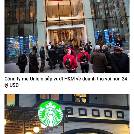
Công ty mẹ Uniqlo sắp vượt H&M về doanh thu với hơn 24
tỷ USD