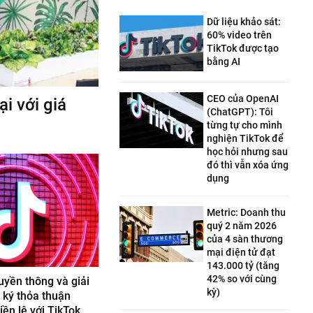
Dữ liệu khảo sát:
60% video trên
TikTok được tạo
bằng AI
CEO của OpenAI
i với giá
(ChatGPT): Tôi
từng tự cho mình
nghiện TikTok để
học hỏi nhưng sau
đó thì vẫn xóa ứng
dụng
Metric: Doanh thu
quý 2 năm 2026
của 4 sàn thương
mại điện tử đạt
143.000 tỷ (tăng
42% so với cùng
uyền thông và giải
kỳ)
y ký thỏa thuận
iền lệ với TikTok