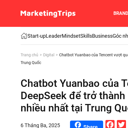
BRAN
Skip to main content
Start-up
Leader
Mindset
Skills
Business
Góc nh
Trang chủ
Digital
Chatbot Yuanbao của Tencent vượt qua
Trung Quốc
Chatbot Yuanbao của T
DeepSeek để trở thành
nhiều nhất tại Trung Q
Fa
6 Tháng Ba, 2025
Share