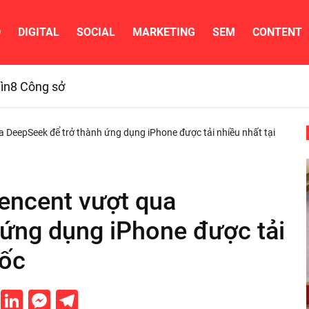
D
DIGITAL
SOCIAL
MARKETING
SEM
CONTENT
ìn
8 Công sở
 DeepSeek để trở thành ứng dụng iPhone được tải nhiều nhất tại
encent vượt qua
 ứng dụng iPhone được tải
uốc
cebook
Twitter
LinkedIn
Messenger
Telegram