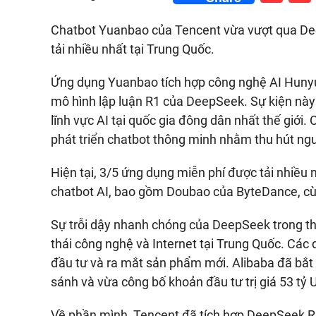
Chatbot Yuanbao của Tencent vừa vượt qua De
tải nhiều nhất tại Trung Quốc.
Ứng dụng Yuanbao tích hợp công nghệ AI Hunyua
mô hình lập luận R1 của DeepSeek. Sự kiện này
lĩnh vực AI tại quốc gia đông dân nhất thế giới
phát triển chatbot thông minh nhằm thu hút ng
Hiện tại, 3/5 ứng dụng miễn phí được tải nhiều 
chatbot AI, bao gồm Doubao của ByteDance, c
Sự trỗi dậy nhanh chóng của DeepSeek trong th
thái công nghệ và Internet tại Trung Quốc. Cá
đầu tư và ra mắt sản phẩm mới. Alibaba đã bắt
sánh và vừa công bố khoản đầu tư trị giá
53 tỷ 
Về phần mình, Tencent đã tích hợp DeepSeek R