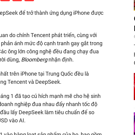
epSeek để trở thành ứng dụng iPhone được
n do chính Tencent phát triển, cùng với
 phản ánh mức độ cạnh tranh gay gắt trong
. Các ông lớn công nghệ đều đang chạy đua
ười dùng,
Bloomberg
nhận định.
nhất trên iPhone tại Trung Quốc đều là
ùng Tencent và DeepSeek.
áng 1 đã tạo cú hích mạnh mẽ cho hệ sinh
c doanh nghiệp đua nhau đẩy nhanh tốc độ
 đầu lấy DeepSeek làm tiêu chuẩn để so
USD
vào AI.
1 vào hàng loạt sản phẩm của họ, bao gồm