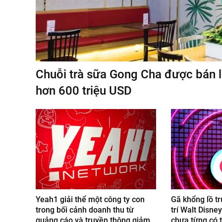
Chuỗi trà sữa Gong Cha được bán lạ
hơn 600 triệu USD
Yeah1 giải thể một công ty con
Gã khổng lồ tr
trong bối cảnh doanh thu từ
trí Walt Disne
quảng cáo và truyền thông giảm
chưa từng có t