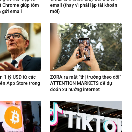
ệt Chrome giúp tóm
email (thay vì phải lập tài khoản
à gửi email
mới)
n 1 tỷ USD từ các
ZORA ra mắt “thị trường theo dõi”
rên App Store trong
ATTENTION MARKETS để dự
đoán xu hướng internet