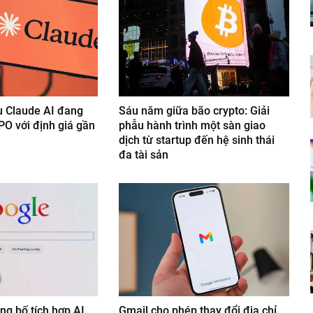
u Claude AI đang
Sáu năm giữa bão crypto: Giải
PO với định giá gần
phẫu hành trình một sàn giao
dịch từ startup đến hệ sinh thái
đa tài sản
ng bố tích hợp AI
Gmail cho phép thay đổi địa chỉ