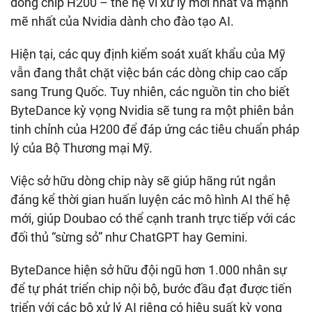
dòng chip H200 – thế hệ vi xử lý mới nhất và mạnh
mẽ nhất của Nvidia dành cho đào tạo AI.
Hiện tại, các quy định kiểm soát xuất khẩu của Mỹ
vẫn đang thắt chặt việc bán các dòng chip cao cấp
sang Trung Quốc. Tuy nhiên, các nguồn tin cho biết
ByteDance kỳ vọng Nvidia sẽ tung ra một phiên bản
tinh chỉnh của H200 để đáp ứng các tiêu chuẩn pháp
lý của Bộ Thương mại Mỹ.
Việc sở hữu dòng chip này sẽ giúp hãng rút ngắn
đáng kể thời gian huấn luyện các mô hình AI thế hệ
mới, giúp Doubao có thể cạnh tranh trực tiếp với các
đối thủ “sừng sỏ” như ChatGPT hay Gemini.
ByteDance hiện sở hữu đội ngũ hơn 1.000 nhân sự
để tự phát triển chip nội bộ, bước đầu đạt được tiến
triển với các bộ xử lý AI riêng có hiệu suất kỳ vọng