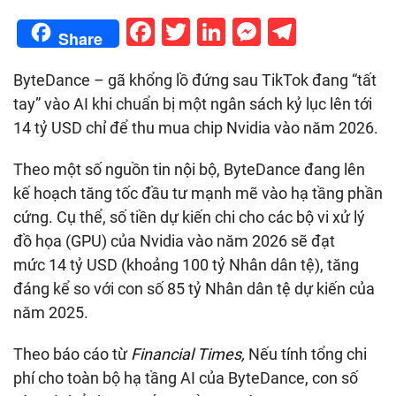
Facebook
Twitter
LinkedIn
Messenge
Telegr
Share
ByteDance – gã khổng lồ đứng sau TikTok đang “tất
tay” vào AI khi chuẩn bị một ngân sách kỷ lục lên tới
14 tỷ USD chỉ để thu mua chip Nvidia vào năm 2026.
Theo một số nguồn tin nội bộ, ByteDance đang lên
kế hoạch tăng tốc đầu tư mạnh mẽ vào hạ tầng phần
cứng. Cụ thể, số tiền dự kiến chi cho các bộ vi xử lý
đồ họa (GPU) của Nvidia vào năm 2026 sẽ đạt
mức
14 tỷ USD
(khoảng 100 tỷ Nhân dân tệ), tăng
đáng kể so với con số 85 tỷ Nhân dân tệ dự kiến của
năm 2025.
Theo báo cáo từ
Financial Times,
Nếu tính tổng chi
phí cho toàn bộ hạ tầng AI của ByteDance, con số