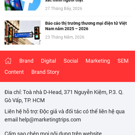
27 Tháng Bảy, 2026
Báo cáo thị trường thương mại điện tử Việt
Nam năm 2025 – 2026
23 Tháng Năm, 2026
Brand
Digital
Social
Marketing
SEM
Content
Brand Story
Đia chỉ: Toà nhà D-Head, 371 Nguyễn Kiệm, P.3. Q.
Gò Vấp, TP. HCM
Liên hệ hỗ trợ: Độc giả và đối tác có thể liên hệ qua
email help@marketingtrips.com
Cấm sao chép mọi nội dung trên website