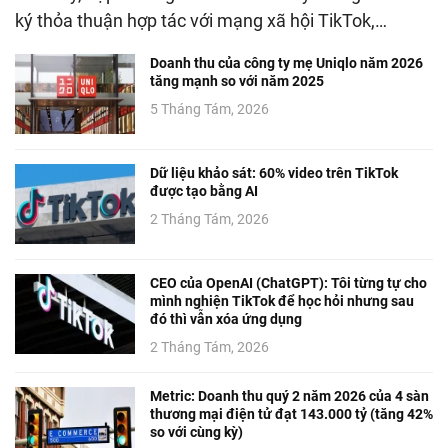
ký thỏa thuận hợp tác với mạng xã hội TikTok,…
Doanh thu của công ty mẹ Uniqlo năm 2026
tăng mạnh so với năm 2025
5 Tháng Tám, 2026
Dữ liệu khảo sát: 60% video trên TikTok
được tạo bằng AI
2 Tháng Tám, 2026
CEO của OpenAI (ChatGPT): Tôi từng tự cho
mình nghiện TikTok để học hỏi nhưng sau
đó thì vẫn xóa ứng dụng
2 Tháng Tám, 2026
Metric: Doanh thu quý 2 năm 2026 của 4 sàn
thương mại điện tử đạt 143.000 tỷ (tăng 42%
so với cùng kỳ)