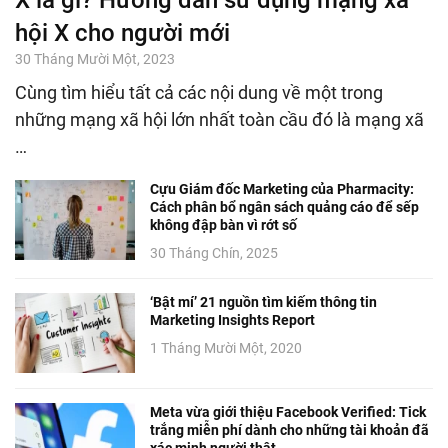
hội X cho người mới
30 Tháng Mười Một, 2023
Cùng tìm hiểu tất cả các nội dung về một trong
những mạng xã hội lớn nhất toàn cầu đó là mạng xã
…
Cựu Giám đốc Marketing của Pharmacity:
Cách phân bổ ngân sách quảng cáo để sếp
không đập bàn vì rớt số
30 Tháng Chín, 2025
‘Bật mí’ 21 nguồn tìm kiếm thông tin
Marketing Insights Report
1 Tháng Mười Một, 2020
Meta vừa giới thiệu Facebook Verified: Tick
trắng miễn phí dành cho những tài khoản đã
xác minh người thật