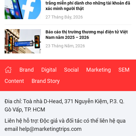
trắng miễn phí dành cho những tài khoản đã
xác minh người thật
27 Tháng Bảy, 2026
Báo cáo thị trường thương mại điện tử Việt
Nam năm 2025 – 2026
23 Tháng Năm, 2026
Brand
Digital
Social
Marketing
SEM
Content
Brand Story
Đia chỉ: Toà nhà D-Head, 371 Nguyễn Kiệm, P.3. Q.
Gò Vấp, TP. HCM
Liên hệ hỗ trợ: Độc giả và đối tác có thể liên hệ qua
email help@marketingtrips.com