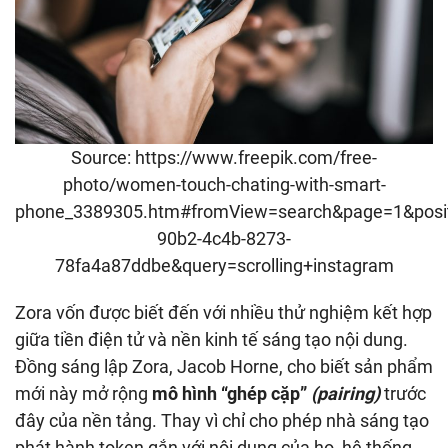
Source: https://www.freepik.com/free-
photo/women-touch-chating-with-smart-
phone_3389305.htm#fromView=search&page=1&posit
90b2-4c4b-8273-
78fa4a87ddbe&query=scrolling+instagram
Zora vốn được biết đến với nhiều thử nghiệm kết hợp
giữa tiền điện tử và nền kinh tế sáng tạo nội dung.
Đồng sáng lập Zora, Jacob Horne, cho biết sản phẩm
mới này mở rộng
mô hình “ghép cặp”
(pairing)
trước
đây của nền tảng. Thay vì chỉ cho phép nhà sáng tạo
phát hành token gắn với nội dung của họ, hệ thống