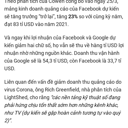
Theo phân tích của Cowen công bố vào ngày 25/3,
mảng kinh doanh quảng cáo của Facebook dự kiến
sẽ tăng trưởng “trở lại”, tăng
23%
so với cùng kỳ năm,
đạt 83 tỉ USD vào năm 2021.
Và ngay khi lợi nhuận của Facebook và Google dự
kiến giảm hai chữ số, họ vẫn sẽ thu về hàng tỉ USD lợi
nhuận nhờ những nguồn khác. Doanh thu vận hành
của Google sẽ là 54,3 tỉ USD, còn Facebook là 33,7 tỉ
USD.
Liên quan đến vấn đề giảm doanh thu quảng cáo do
virus Corona, ông Rich Greenfield, nhà phân tích của
LightShed, cho rằng
“các nền tảng kỹ thuật số đang
phải hứng chịu tổn thất sớm hơn những kênh khác,
như TV (dự kiến sẽ gặp hoàn cảnh tương tự vào quý
2)”.