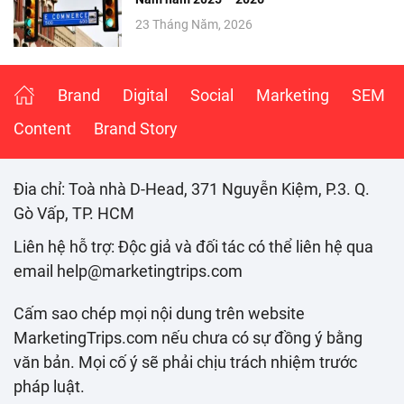
23 Tháng Năm, 2026
Brand
Digital
Social
Marketing
SEM
Content
Brand Story
Đia chỉ: Toà nhà D-Head, 371 Nguyễn Kiệm, P.3. Q.
Gò Vấp, TP. HCM
Liên hệ hỗ trợ: Độc giả và đối tác có thể liên hệ qua
email help@marketingtrips.com
Cấm sao chép mọi nội dung trên website
MarketingTrips.com nếu chưa có sự đồng ý bằng
văn bản. Mọi cố ý sẽ phải chịu trách nhiệm trước
pháp luật.