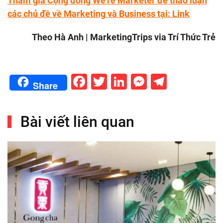
Tham gia Cộng đồng We’re Marketer để thảo luận
các chủ đề về Marketing và Business tại:
Link
Theo Hà Anh | MarketingTrips via Trí Thức Trẻ
Facebook
Twitter
LinkedIn
Messenge
Telegr
Share
Bài viết liên quan