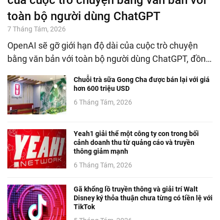
của cuộc trò chuyện bằng văn bản với
toàn bộ người dùng ChatGPT
7 Tháng Tám, 2026
OpenAI sẽ gỡ giới hạn độ dài của cuộc trò chuyện
bằng văn bản với toàn bộ người dùng ChatGPT, đồn…
Chuỗi trà sữa Gong Cha được bán lại với giá
hơn 600 triệu USD
6 Tháng Tám, 2026
Yeah1 giải thể một công ty con trong bối
cảnh doanh thu từ quảng cáo và truyền
thông giảm mạnh
6 Tháng Tám, 2026
Gã khổng lồ truyền thông và giải trí Walt
Disney ký thỏa thuận chưa từng có tiền lệ với
TikTok