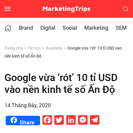
Skip to main content
Brand
Digital
Social
Marketing
SEM
Trang chủ
Tin tức
Business
Google vừa ‘rót’ 10 tỉ USD vào
nền kinh tế số Ấn Độ
Google vừa ‘rót’ 10 tỉ USD
vào nền kinh tế số Ấn Độ
14 Tháng Bảy, 2020
Facebook
Twitter
LinkedIn
Messenge
Telegr
Share