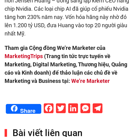
hơn Jensen Huang – đồng sáng lập kiêm CEO hãng
chip Nvidia. Các loại chip AI đã giúp cổ phiếu Nvidia
tăng hơn 230% năm nay. Vốn hóa hãng này nhờ đó
lên 1.200 tỷ USD, đưa Huang vào top 20 người giàu
nhất Mỹ.
Tham gia Cộng đồng We’re Marketer của
MarketingTrips
(Trang tin tức trực tuyến về
Marketing, Digital Marketing, Thương hiệu, Quảng
cáo và Kinh doanh) để thảo luận các chủ đề về
Marketing và Business tại:
We’re Marketer
Facebook
Twitter
LinkedIn
Messenge
Telegr
Share
Bài viết liên quan