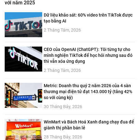
với năm 2025
Dữ liệu khảo sát: 60% video trên TikTok được
tạo bằng AI
2 Tháng Tám, 2026
CEO của OpenAI (ChatGPT): Tôi từng tự cho
mình nghiện TikTok để học hỏi nhưng sau đó
thì vẫn xóa ứng dụng
2 Tháng Tám, 2026
Metric: Doanh thu quý 2 năm 2026 của 4 sàn
thương mại điện tử đạt 143.000 tỷ (tăng 42%
so với cùng kỳ)
30 Tháng Bảy, 2026
WinMart và Bách Hoá Xanh đang chạy đua để
giành thị phần bán lẻ
28 Tháng Bảy, 2026