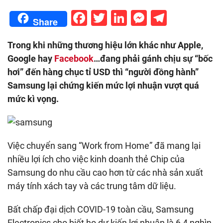
Facebook
Twitter
LinkedIn
Messenge
Telegr
Share
Trong khi những thương hiệu lớn khác như Apple,
Google hay
Facebook
…đang phải gánh chịu sự “bốc
hơi” đến hàng chục tỉ USD thì “người đồng hành”
Samsung lại chứng kiến mức lợi nhuận vượt quá
mức kì vọng.
Việc chuyển sang “Work from Home” đã mang lại
nhiều lợi ích cho việc kinh doanh thẻ Chip của
Samsung do nhu cầu cao hơn từ các nhà sản xuất
máy tính xách tay và các trung tâm dữ liệu.
Bất chấp đại dịch COVID-19 toàn cầu, Samsung
Electronics cho biết họ dự kiến ​​lợi nhuận là 6,4 nghìn