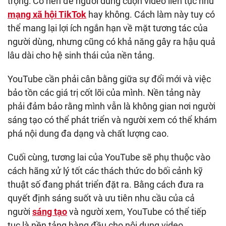
trọng: Có nên để người dùng cuộn video liên tục như
mạng xã hội TikTok
hay không. Cách làm này tuy có
thể mang lại lợi ích ngắn hạn về mặt tương tác của
người dùng, nhưng cũng có khả năng gây ra hậu quả
lâu dài cho hệ sinh thái của nền tảng.
YouTube cần phải cân bằng giữa sự đổi mới và việc
bảo tồn các giá trị cốt lõi của mình. Nền tảng này
phải đảm bảo rằng mình vẫn là không gian nơi người
sáng tạo có thể phát triển và người xem có thể khám
phá nội dung đa dạng và chất lượng cao.
Cuối cùng, tương lai của YouTube sẽ phụ thuộc vào
cách hãng xử lý tốt các thách thức do bối cảnh kỹ
thuật số đang phát triển đặt ra. Bằng cách đưa ra
quyết định sáng suốt và ưu tiên nhu cầu của cả
người
sáng tạo
và người xem, YouTube có thể tiếp
tục là nền tảng hàng đầu cho nội dung video.